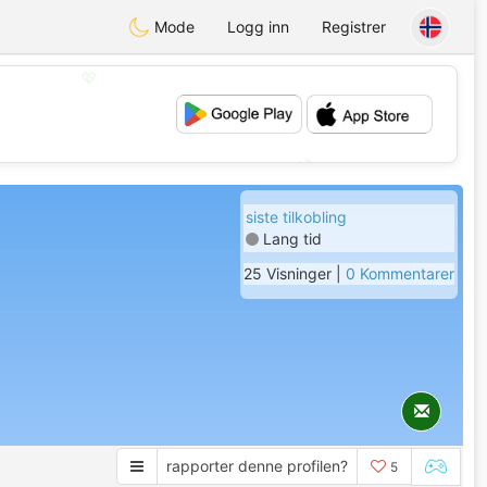
Mode
Logg inn
Registrer
💖
💕
siste tilkobling
Lang tid
25 Visninger |
0 Kommentarer
rapporter denne profilen?
5