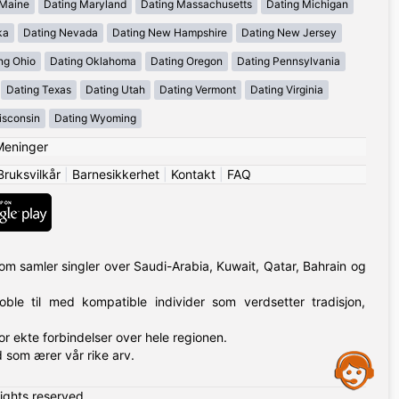
 Maine
Dating Maryland
Dating Massachusetts
Dating Michigan
ka
Dating Nevada
Dating New Hampshire
Dating New Jersey
ng Ohio
Dating Oklahoma
Dating Oregon
Dating Pennsylvania
Dating Texas
Dating Utah
Dating Vermont
Dating Virginia
isconsin
Dating Wyoming
Meninger
Bruksvilkår
|
Barnesikkerhet
|
Kontakt
|
FAQ
.com samler singler over Saudi-Arabia, Kuwait, Qatar, Bahrain og
ble til med kompatible individer som verdsetter tradisjon,
or ekte forbindelser over hele regionen.
 som ærer vår rike arv.
Assistance
rights reserved.