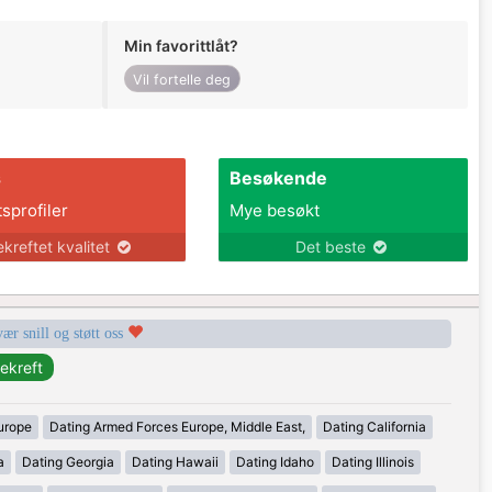
Min favorittlåt?
Vil fortelle deg
s
Besøkende
tsprofiler
Mye besøkt
ekreftet kvalitet
Det beste
vær snill og støtt oss
urope
Dating Armed Forces Europe, Middle East,
Dating California
a
Dating Georgia
Dating Hawaii
Dating Idaho
Dating Illinois