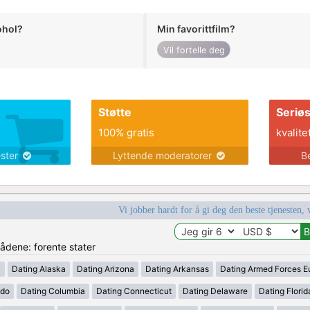
ohol?
Min favorittfilm?
Vil fortelle deg
Støtte
Seriø
100% gratis
kvalite
ester
Lyttende moderatorer
B
Vi jobber hardt for å gi deg den beste tjenesten, 
rådene: forente stater
a
Dating Alaska
Dating Arizona
Dating Arkansas
Dating Armed Forces E
ado
Dating Columbia
Dating Connecticut
Dating Delaware
Dating Florid