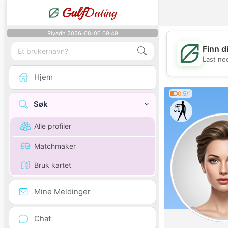
Gulf
Dating
Riyadh 2026-08-06 09:49
Finn d
Last ne
Hjem
0.5/1
Søk
Alle profiler
Matchmaker
Bruk kartet
Mine Meldinger
Chat