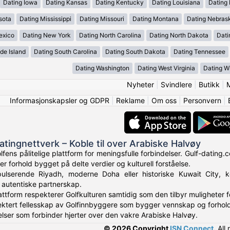
Dating Iowa
Dating Kansas
Dating Kentucky
Dating Louisiana
Dating
sota
Dating Mississippi
Dating Missouri
Dating Montana
Dating Nebras
exico
Dating New York
Dating North Carolina
Dating North Dakota
Dati
de Island
Dating South Carolina
Dating South Dakota
Dating Tennessee
Dating Washington
Dating West Virginia
Dating W
Nyheter
|
Svindlere
|
Butikk
|
Informasjonskapsler og GDPR
|
Reklame
|
Om oss
|
Personvern
|
atingnettverk – Koble til over Arabiske Halvøy
lfens pålitelige plattform for meningsfulle forbindelser. Gulf-dating
 forhold bygget på delte verdier og kulturell forståelse.
ulserende Riyadh, moderne Doha eller historiske Kuwait City, ko
g autentiske partnerskap.
lattform respekterer Golfkulturen samtidig som den tilbyr muligheter f
pektert fellesskap av Golfinnbyggere som bygger vennskap og forhold
ser som forbinder hjerter over den vakre Arabiske Halvøy.
© 2026 Copyright
ISN Connect
.
All 