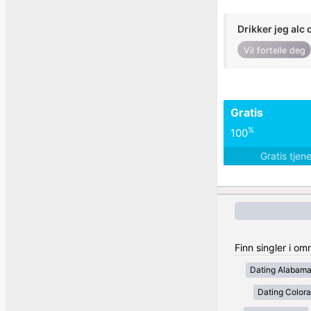
Drikker jeg alc 
Vil fortelle deg
Gratis
%
100
Gratis tjen
Finn singler i om
Dating Alabam
Dating Color