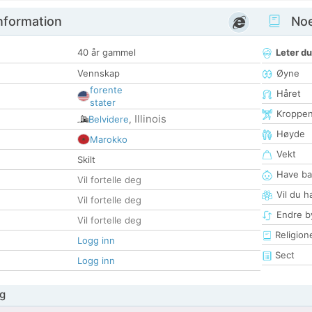
nformation
Noen
40 år gammel
Leter du
Vennskap
Øyne
forente
Håret
stater
Kroppe
Illinois
Belvidere
,
Høyde
Marokko
Vekt
Skilt
Have ba
Vil fortelle deg
Vil du h
Vil fortelle deg
Endre by
Vil fortelle deg
Religion
Logg inn
Sect
Logg inn
g