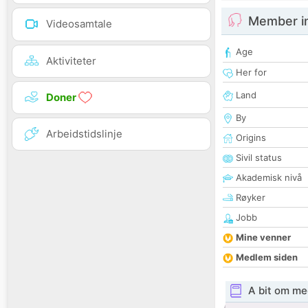
Member i
Videosamtale
Age
Aktiviteter
Her for
Land
Doner
By
Arbeidstidslinje
Origins
Sivil status
Akademisk nivå
Røyker
Jobb
Mine venner
Medlem siden
A bit om me