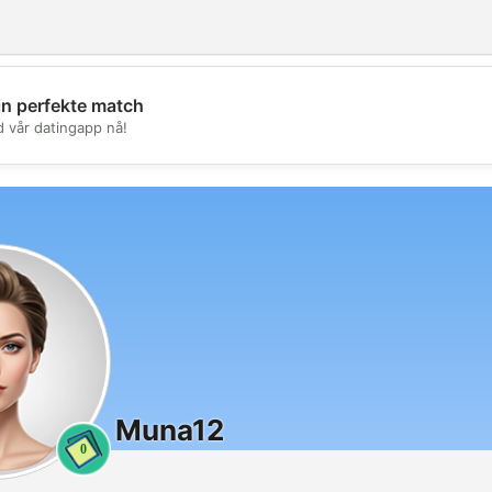
in perfekte match
💖
d vår datingapp nå!
💕
Muna12
0