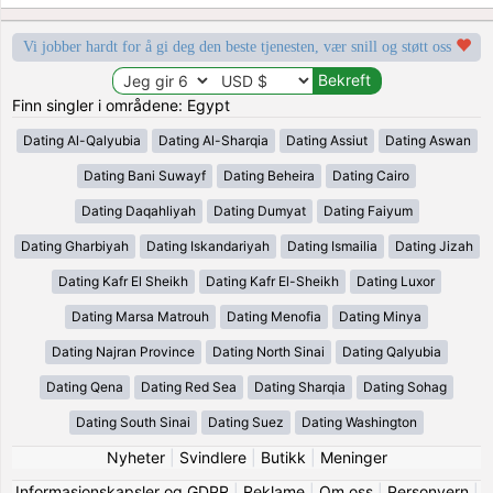
Vi jobber hardt for å gi deg den beste tjenesten, vær snill og støtt oss
Finn singler i områdene: Egypt
Dating Al-Qalyubia
Dating Al-Sharqia
Dating Assiut
Dating Aswan
Dating Bani Suwayf
Dating Beheira
Dating Cairo
Dating Daqahliyah
Dating Dumyat
Dating Faiyum
Dating Gharbiyah
Dating Iskandariyah
Dating Ismailia
Dating Jizah
Dating Kafr El Sheikh
Dating Kafr El-Sheikh
Dating Luxor
Dating Marsa Matrouh
Dating Menofia
Dating Minya
Dating Najran Province
Dating North Sinai
Dating Qalyubia
Dating Qena
Dating Red Sea
Dating Sharqia
Dating Sohag
Dating South Sinai
Dating Suez
Dating Washington
Nyheter
|
Svindlere
|
Butikk
|
Meninger
Informasjonskapsler og GDPR
|
Reklame
|
Om oss
|
Personvern
|