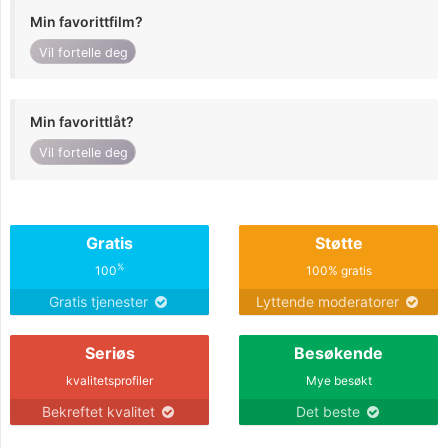
Min favorittfilm?
Vil fortelle deg
Min favorittlåt?
Vil fortelle deg
Gratis
Støtte
%
100
100% gratis
Gratis tjenester
Lyttende moderatorer
Seriøs
Besøkende
kvalitetsprofiler
Mye besøkt
Bekreftet kvalitet
Det beste