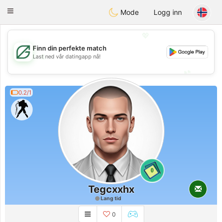
Gulf
Dating
Toggle
Mode
Logg inn
navigation
💖
Finn din perfekte match
💖
Last ned vår datingapp nå!
💕
💕
0.2/1
0
Tegcxxhx
Lang tid
0