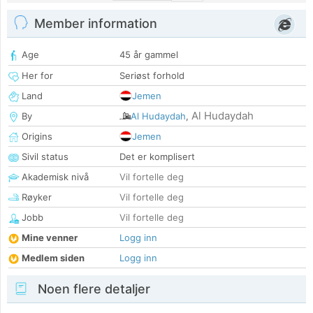
Member information
Age
45 år gammel
Her for
Seriøst forhold
Land
Jemen
Al Hudaydah
By
Al Hudaydah
,
Origins
Jemen
Sivil status
Det er komplisert
Akademisk nivå
Vil fortelle deg
Røyker
Vil fortelle deg
Jobb
Vil fortelle deg
Mine venner
Logg inn
Medlem siden
Logg inn
Noen flere detaljer