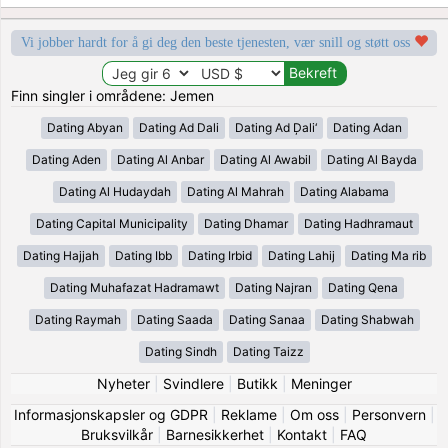
Vi jobber hardt for å gi deg den beste tjenesten, vær snill og støtt oss
Finn singler i områdene: Jemen
Dating Abyan
Dating Ad Dali
Dating Ad Ḑali‘
Dating Adan
Dating Aden
Dating Al Anbar
Dating Al Awabil
Dating Al Bayda
Dating Al Hudaydah
Dating Al Mahrah
Dating Alabama
Dating Capital Municipality
Dating Dhamar
Dating Hadhramaut
Dating Hajjah
Dating Ibb
Dating Irbid
Dating Lahij
Dating Ma rib
Dating Muhafazat Hadramawt
Dating Najran
Dating Qena
Dating Raymah
Dating Saada
Dating Sanaa
Dating Shabwah
Dating Sindh
Dating Taizz
Nyheter
|
Svindlere
|
Butikk
|
Meninger
Informasjonskapsler og GDPR
|
Reklame
|
Om oss
|
Personvern
|
Bruksvilkår
|
Barnesikkerhet
|
Kontakt
|
FAQ