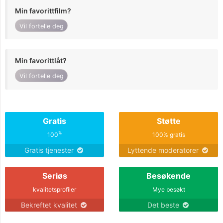
Min favorittfilm?
Vil fortelle deg
Min favorittlåt?
Vil fortelle deg
Gratis
Støtte
%
100
100% gratis
Gratis tjenester
Lyttende moderatorer
Seriøs
Besøkende
kvalitetsprofiler
Mye besøkt
Bekreftet kvalitet
Det beste