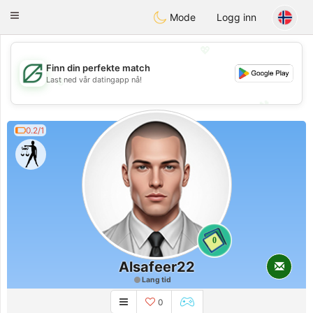
Gulf
Dating
Toggle
Mode
Logg inn
navigation
💖
Finn din perfekte match
💖
Last ned vår datingapp nå!
💕
💕
0.2/1
0
Alsafeer22
Lang tid
0