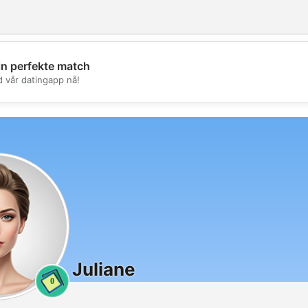
in perfekte match
💖
d vår datingapp nå!
💕
Juliane
0