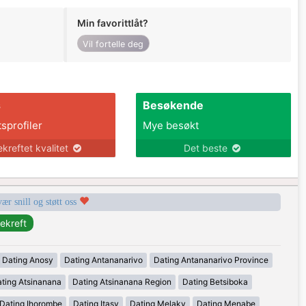
Min favorittlåt?
Vil fortelle deg
s
Besøkende
tsprofiler
Mye besøkt
ekreftet kvalitet
Det beste
vær snill og støtt oss
Dating Anosy
Dating Antananarivo
Dating Antananarivo Province
ting Atsinanana
Dating Atsinanana Region
Dating Betsiboka
Dating Ihorombe
Dating Itasy
Dating Melaky
Dating Menabe