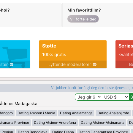
ohol?
Min favorittfilm?
Vil fortelle deg
Støtte
Seriø
100% gratis
kvalite
ester
Lyttende moderatorer
B
Vi jobber hardt for å gi deg den beste tjenesten, 
mrådene: Madagaskar
Mangoro
Dating Amoron i Mania
Dating Analamanga
Dating Analanjirofo
siranana Province
Dating Atsimo-Andrefana
Dating Atsimo-Atsinanana
Da
y Region
Dating Bongolava
Dating Diana
Dating Fianarantsoa Province