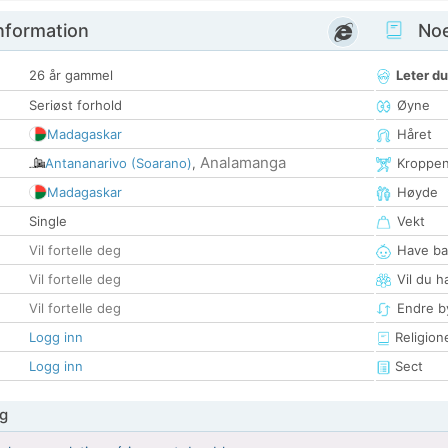
nformation
Noen
26 år gammel
Leter du
Seriøst forhold
Øyne
Madagaskar
Håret
Analamanga
Antananarivo (Soarano)
,
Kroppe
Madagaskar
Høyde
Single
Vekt
Vil fortelle deg
Have ba
Vil fortelle deg
Vil du h
Vil fortelle deg
Endre by
Logg inn
Religion
Logg inn
Sect
g