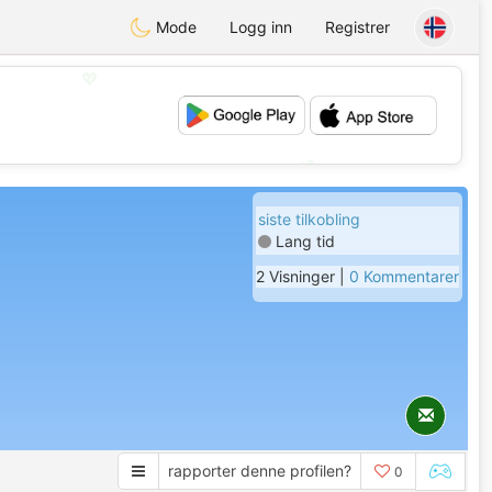
Mode
Logg inn
Registrer
💖
💕
siste tilkobling
Lang tid
2 Visninger |
0 Kommentarer
rapporter denne profilen?
0