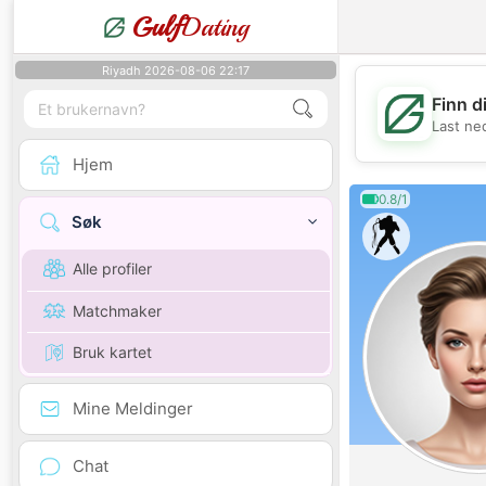
Gulf
Dating
Riyadh 2026-08-06 22:17
Finn d
Last ne
Hjem
0.8/1
Søk
Alle profiler
Matchmaker
Bruk kartet
Mine Meldinger
Chat