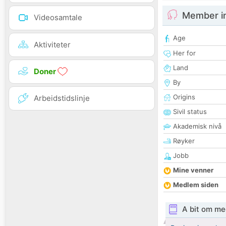
Member i
Videosamtale
Age
Aktiviteter
Her for
Land
Doner
By
Origins
Arbeidstidslinje
Sivil status
Akademisk nivå
Røyker
Jobb
Mine venner
Medlem siden
A bit om me