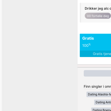
Drikker jeg alc 
Vil fortelle deg
Gratis
%
100
Gratis tjen
Finn singler i o
Dating Alaotra-
Dating Ant
Dating Boen