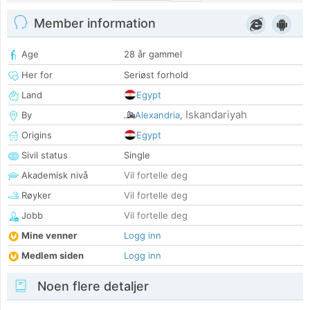
Member information
Age
28 år gammel
Her for
Seriøst forhold
Land
Egypt
Iskandariyah
By
Alexandria
,
Origins
Egypt
Sivil status
Single
Akademisk nivå
Vil fortelle deg
Røyker
Vil fortelle deg
Jobb
Vil fortelle deg
Mine venner
Logg inn
Medlem siden
Logg inn
Noen flere detaljer