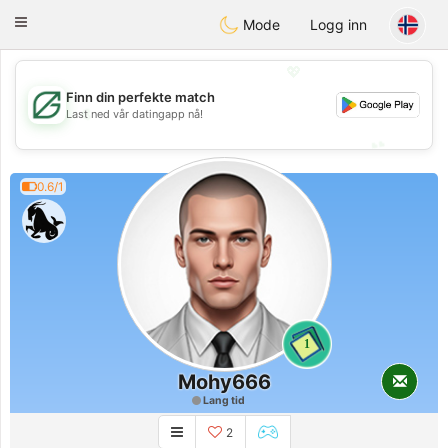
Gulf
Dating
Toggle
Mode
Logg inn
navigation
💖
Finn din perfekte match
💖
Last ned vår datingapp nå!
💕
💕
0.6/1
1
Mohy666
Lang tid
2