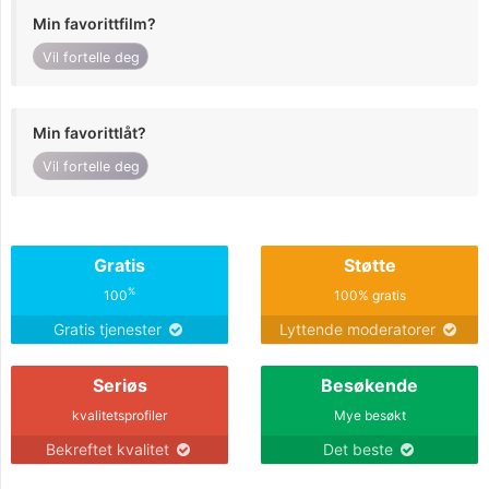
Min favorittfilm?
Vil fortelle deg
Min favorittlåt?
Vil fortelle deg
Gratis
Støtte
%
100
100% gratis
Gratis tjenester
Lyttende moderatorer
Seriøs
Besøkende
kvalitetsprofiler
Mye besøkt
Bekreftet kvalitet
Det beste