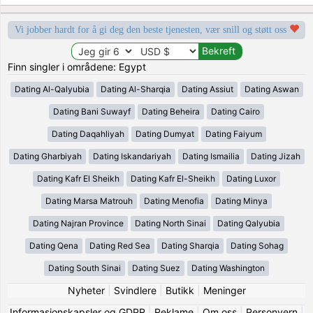
Vi jobber hardt for å gi deg den beste tjenesten, vær snill og støtt oss
Finn singler i områdene: Egypt
Dating Al-Qalyubia
Dating Al-Sharqia
Dating Assiut
Dating Aswan
Dating Bani Suwayf
Dating Beheira
Dating Cairo
Dating Daqahliyah
Dating Dumyat
Dating Faiyum
Dating Gharbiyah
Dating Iskandariyah
Dating Ismailia
Dating Jizah
Dating Kafr El Sheikh
Dating Kafr El-Sheikh
Dating Luxor
Dating Marsa Matrouh
Dating Menofia
Dating Minya
Dating Najran Province
Dating North Sinai
Dating Qalyubia
Dating Qena
Dating Red Sea
Dating Sharqia
Dating Sohag
Dating South Sinai
Dating Suez
Dating Washington
Nyheter
|
Svindlere
|
Butikk
|
Meninger
Informasjonskapsler og GDPR
|
Reklame
|
Om oss
|
Personvern
|