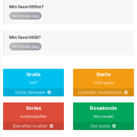
Min favorittfilm?
Vil fortelle deg
Min favorittlåt?
Vil fortelle deg
Gratis
Støtte
%
100
100% gratis
Gratis tjenester
Lyttende moderatorer
Seriøs
Besøkende
kvalitetsprofiler
Mye besøkt
Bekreftet kvalitet
Det beste