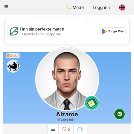
Gulf
Dating
Toggle
Mode
Logg inn
navigation
💖
Finn din perfekte match
Last ned vår datingapp nå!
💖
💕
💕
0.6/1
1
Alzaroe
Lang tid
0