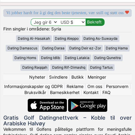
Vi jobber hardt for å gi deg den beste tjenesten, vær snill og støtt oss
Finn singler i områdene: Syria
Dating Al-Hasakah
Dating Aleppo
Dating As-Suwayda
Dating Damascus
Dating Daraa
Dating Deir ez-Zor
Dating Hama
Dating Homs
Dating Idlib
Dating Latakia
Dating Quneitra
Dating Raqqah
Dating Rif-Dimashq
Dating Tartus
Nyheter
|
Svindlere
|
Butikk
|
Meninger
Informasjonskapsler og GDPR
|
Reklame
|
Om oss
|
Personvern
|
Bruksvilkår
|
Barnesikkerhet
|
Kontakt
|
FAQ
Gratis Golf Datingnettverk – Koble til over
Arabiske Halvøy
Velkommen til Golfens pålitelige plattform for meningsfulle