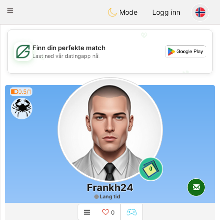
Gulf
Dating
Toggle
Mode
Logg inn
navigation
💖
Finn din perfekte match
💖
Last ned vår datingapp nå!
💕
💕
0.5/1
0
Frankh24
Lang tid
0