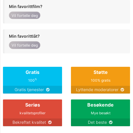
Min favorittfilm?
Vil fortelle deg
Min favorittlåt?
Vil fortelle deg
Gratis
Støtte
%
100
100% gratis
Gratis tjenester
Lyttende moderatorer
Seriøs
Besøkende
kvalitetsprofiler
Mye besøkt
Bekreftet kvalitet
Det beste