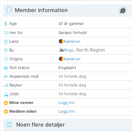
Member information
Age
47 år gammel
Her for
Seriøst forhold
Land
Kamerun
North Region
By
Ringo
,
Origins
Kamerun
Sivil status
Engasjert
Akademisk nivå
Vil fortelle deg
Røyker
Vil fortelle deg
Jobb
Vil fortelle deg
Mine venner
Logg inn
Medlem siden
Logg inn
Noen flere detaljer