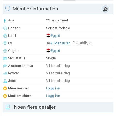
Member information
Age
29 år gammel
Her for
Seriøst forhold
Land
Egypt
Daqahliyah
By
Al Mansurah
,
Origins
Egypt
Sivil status
Single
Akademisk nivå
Vil fortelle deg
Røyker
Vil fortelle deg
Jobb
Vil fortelle deg
Mine venner
Logg inn
Medlem siden
Logg inn
Noen flere detaljer