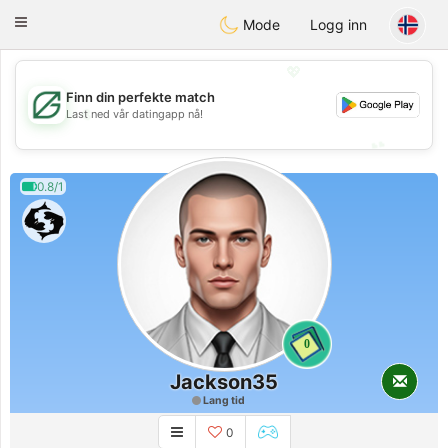
Gulf
Dating
Toggle
Mode
Logg inn
navigation
💖
Finn din perfekte match
💖
Last ned vår datingapp nå!
💕
💕
0.8/1
0
Jackson35
Lang tid
0