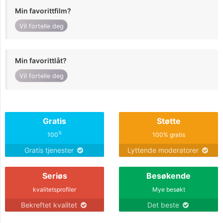
Min favorittfilm?
Vil fortelle deg
Min favorittlåt?
Vil fortelle deg
Gratis
Støtte
%
100
100% gratis
Gratis tjenester
Lyttende moderatorer
Seriøs
Besøkende
kvalitetsprofiler
Mye besøkt
Bekreftet kvalitet
Det beste