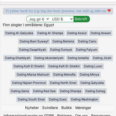
Vi jobber hardt for å gi deg den beste tjenesten, vær snill og støtt oss
Finn singler i områdene: Egypt
Dating Al-Qalyubia
Dating Al-Sharqia
Dating Assiut
Dating Aswan
Dating Bani Suwayf
Dating Beheira
Dating Cairo
Dating Daqahliyah
Dating Dumyat
Dating Faiyum
Dating Gharbiyah
Dating Iskandariyah
Dating Ismailia
Dating Jizah
Dating Kafr El Sheikh
Dating Kafr El-Sheikh
Dating Luxor
Dating Marsa Matrouh
Dating Menofia
Dating Minya
Dating Najran Province
Dating North Sinai
Dating Qalyubia
Dating Qena
Dating Red Sea
Dating Sharqia
Dating Sohag
Dating South Sinai
Dating Suez
Dating Washington
Nyheter
|
Svindlere
|
Butikk
|
Meninger
Informasjonskapsler og GDPR
|
Reklame
|
Om oss
|
Personvern
|