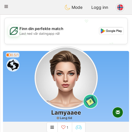
Gulf
Dating
Toggle
Mode
Logg inn
navigation
💖
Finn din perfekte match
💖
Last ned vår datingapp nå!
💕
💕
0.5/1
0
Lamyaaee
Lang tid
1