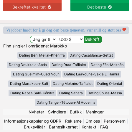
Bekreftet kvalitet
Det beste
Vi jobber hardt for å gi deg den beste tjenesten, vær snill og støtt oss
Finn singler i områdene: Marokko
Dating Béni Mellal-Khénifra
Dating Casablanca-Settat
Dating Doukkala-Abda
Dating Draa-Tafilalet
Dating Fès-Meknès
Dating Guelmim-Oued Noun
Dating Laâyoune-Sakia El Hamra
Dating Marrakech-Safi
Dating Meknès-Tafilalet
Dating Oriental
Dating Rabat-Salé-Kénitra
Dating Sahara
Dating Souss-Massa
Dating Tanger-Tétouan-Al Hoceima
Nyheter
|
Svindlere
|
Butikk
|
Meninger
Informasjonskapsler og GDPR
|
Reklame
|
Om oss
|
Personvern
|
Bruksvilkår
|
Barnesikkerhet
|
Kontakt
|
FAQ