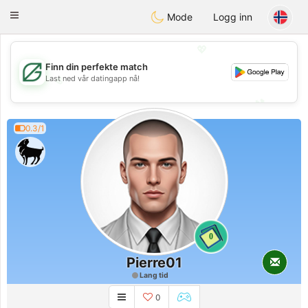
Gulf
Dating
Toggle
Mode
Logg inn
navigation
💖
Finn din perfekte match
💖
Last ned vår datingapp nå!
💕
💕
0.3/1
0
Pierre01
Lang tid
0