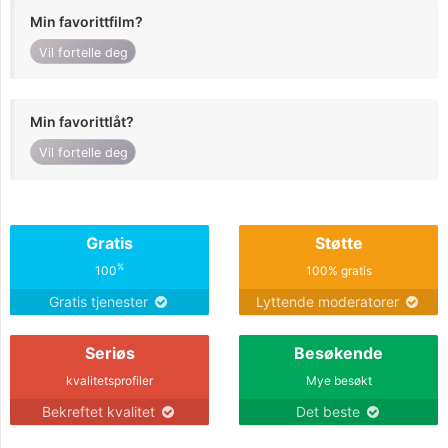
Min favorittfilm?
Vil fortelle deg
Min favorittlåt?
Vil fortelle deg
Gratis
Støtte
%
100
100% gratis
Gratis tjenester
Lyttende moderatorer
Seriøs
Besøkende
kvalitetsprofiler
Mye besøkt
Bekreftet kvalitet
Det beste