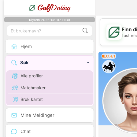
Gulf
Dating
Riyadh 2026-08-07 11:30
Finn d
Last ne
Hjem
0.4/1
Søk
Alle profiler
Matchmaker
Bruk kartet
Mine Meldinger
Chat