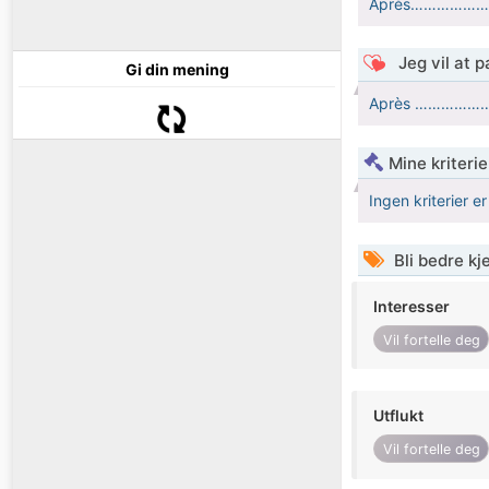
Après…………
Jeg vil at 
Gi din mening
Après …………
Mine kriteri
Ingen kriterier er
Bli bedre k
Interesser
Vil fortelle deg
Utflukt
Vil fortelle deg