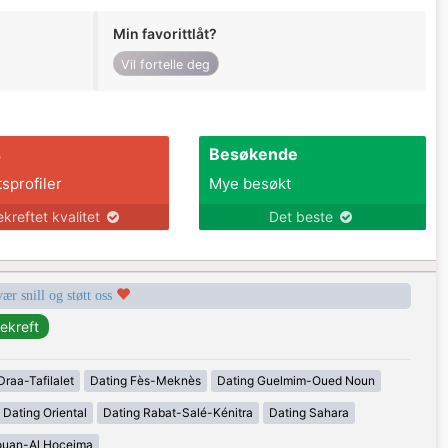
Min favorittlåt?
Vil fortelle deg
s
Besøkende
tsprofiler
Mye besøkt
ekreftet kvalitet
Det beste
vær snill og støtt oss
Draa-Tafilalet
Dating Fès-Meknès
Dating Guelmim-Oued Noun
Dating Oriental
Dating Rabat-Salé-Kénitra
Dating Sahara
ouan-Al Hoceima