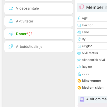
Member i
Videosamtale
Age
Aktiviteter
Her for
Land
Doner
By
Origins
Arbeidstidslinje
Sivil status
Akademisk nivå
Røyker
Jobb
Mine venner
Medlem siden
A bit om me