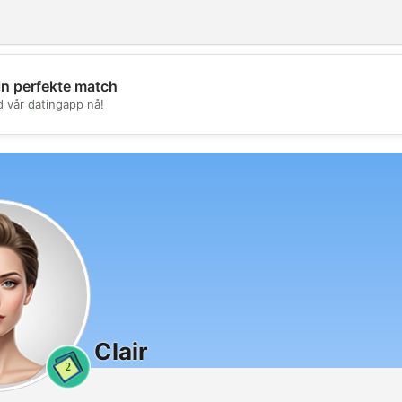
in perfekte match
💖
d vår datingapp nå!
💕
Clair
2