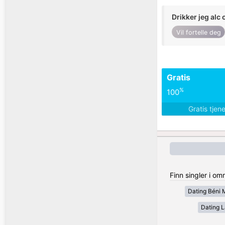
Drikker jeg alc 
Vil fortelle deg
Gratis
%
100
Gratis tjen
Finn singler i o
Dating Béni 
Dating 