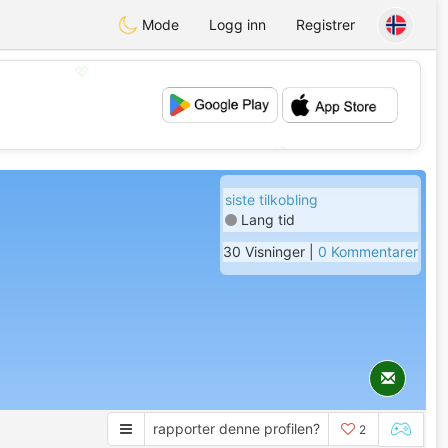
Mode
Logg inn
Registrer
💖
💕
siste tilkobling
Lang tid
30 Visninger |
0 Kommentarer
rapporter denne profilen?
2