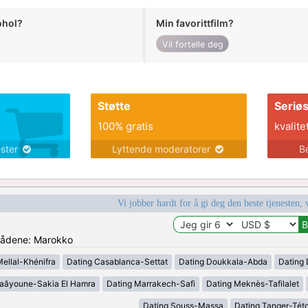
ohol?
Min favorittfilm?
Vil fortelle deg
Støtte
Seriø
100% gratis
kvalite
ester
Lyttende moderatorer
B
Vi jobber hardt for å gi deg den beste tjenesten, 
mrådene: Marokko
Mellal-Khénifra
Dating Casablanca-Settat
Dating Doukkala-Abda
Dating 
Laâyoune-Sakia El Hamra
Dating Marrakech-Safi
Dating Meknès-Tafilalet
Dating Souss-Massa
Dating Tanger-Tét