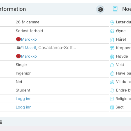
nformation
Noen
26 år gammel
Leter du
Seriøst forhold
Øyne
Marokko
Håret
Casablanca-Sett...
El Maarif
,
Kroppe
Marokko
Høyde
Single
Vekt
Ingeniør
Have ba
Nei
Vil du h
Student
Endre by
Logg inn
Religion
Logg inn
Sect
g