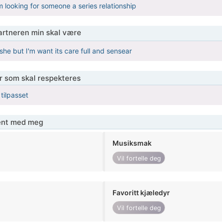
m looking for someone a series relationship
partneren min skal være
she but I'm want its care full and sensear
er som skal respekteres
 tilpasset
jent med meg
Musiksmak
Vil fortelle deg
Favoritt kjæledyr
Vil fortelle deg