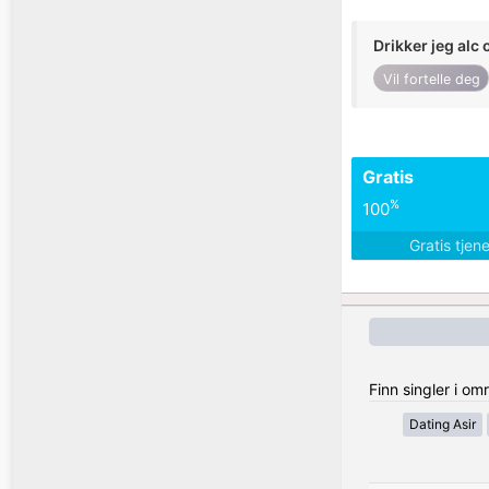
Drikker jeg alc 
Vil fortelle deg
Gratis
%
100
Gratis tjen
Finn singler i o
Dating Asir