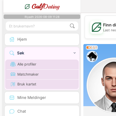
Gulf
Dating
Riyadh 2026-08-09 11:28
Finn d
Last ne
Hjem
0.5/1
Søk
Alle profiler
Matchmaker
Bruk kartet
Mine Meldinger
Chat