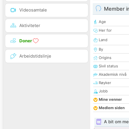
Member i
Videosamtale
Age
Aktiviteter
Her for
Land
Doner
By
Arbeidstidslinje
Origins
Sivil status
Akademisk nivå
Røyker
Jobb
Mine venner
Medlem siden
A bit om me