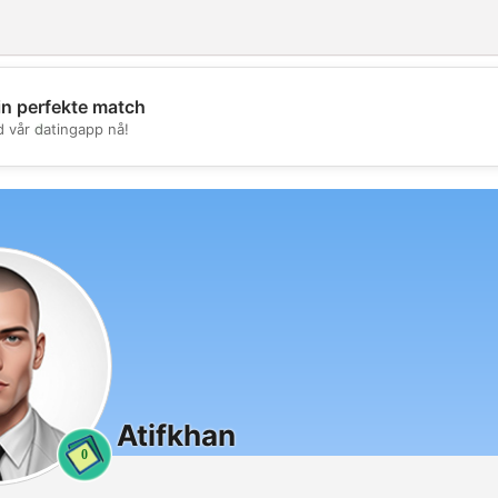
in perfekte match
💖
d vår datingapp nå!
💕
Atifkhan
0