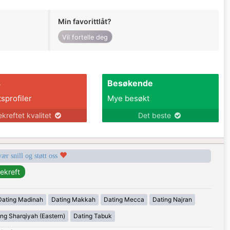
Min favorittlåt?
Vil fortelle deg
s
Besøkende
tsprofiler
Mye besøkt
ekreftet kvalitet
Det beste
vær snill og støtt oss
Dating Madinah
Dating Makkah
Dating Mecca
Dating Najran
ing Sharqiyah (Eastern)
Dating Tabuk