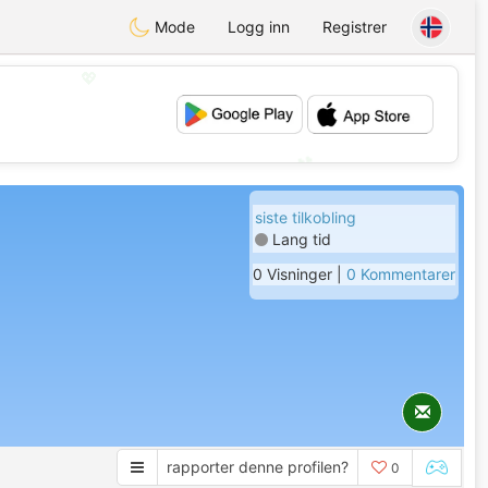
Mode
Logg inn
Registrer
💖
💕
siste tilkobling
Lang tid
0 Visninger |
0 Kommentarer
rapporter denne profilen?
0