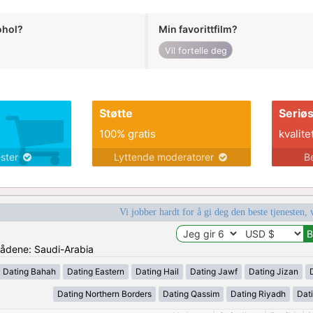
ohol?
Min favorittfilm?
Vil fortelle deg
Støtte
Seriø
100% gratis
kvalite
ester
Lyttende moderatorer
B
Vi jobber hardt for å gi deg den beste tjenesten, 
mrådene: Saudi-Arabia
Dating Bahah
Dating Eastern
Dating Hail
Dating Jawf
Dating Jizan
Dating Northern Borders
Dating Qassim
Dating Riyadh
Dat