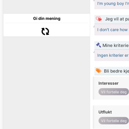
I'm young boy I'
Gi din mening
Jeg vil at 
I don't care how 
Mine kriteri
Ingen kriterier er
Bli bedre k
Interesser
Vil fortelle deg
Utflukt
Vil fortelle deg