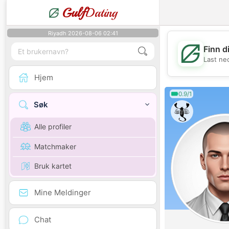
Gulf
Dating
Riyadh 2026-08-06 02:41
Finn d
Last ne
Hjem
0.9/1
Søk
Alle profiler
Matchmaker
Bruk kartet
Mine Meldinger
Chat