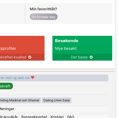
Min favorittlåt?
Vil fortelle deg
s
Besøkende
tsprofiler
Mye besøkt
ekreftet kvalitet
Det beste
vær snill og støtt oss
Dating Madinat ash Shamal
Dating Umm Salal
Meninger
Bruksvilkår
|
Barnesikkerhet
|
Kontakt
|
FAQ