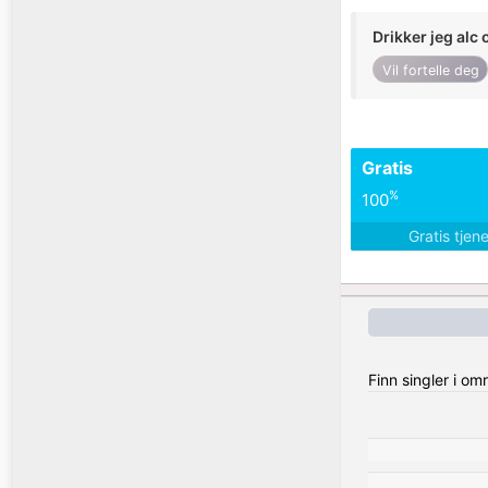
Drikker jeg alc 
Vil fortelle deg
Gratis
%
100
Gratis tjen
Finn singler i o