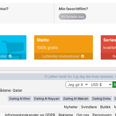
ohol?
Min favorittfilm?
Vil fortelle deg
Støtte
Seriø
100% gratis
kvalite
ester
Lyttende moderatorer
B
Vi jobber hardt for å gi deg den beste tjenesten, 
mrådene: Qatar
Dating Al Khor
Dating Al Rayyan
Dating Al Wakrah
Dating Doha
Nyheter
|
Svindlere
|
Butikk
|
Informasjonskapsler og GDPR
|
Reklame
|
Om oss
|
Personvern
|