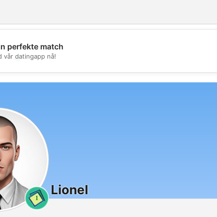
in perfekte match
d vår datingapp nå!
💖
💕
Lionel
1