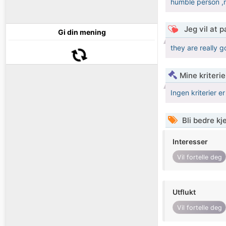
humble person ,r
Jeg vil at 
Gi din mening
they are really 
Mine kriteri
Ingen kriterier er
Bli bedre k
Interesser
Vil fortelle deg
Utflukt
Vil fortelle deg