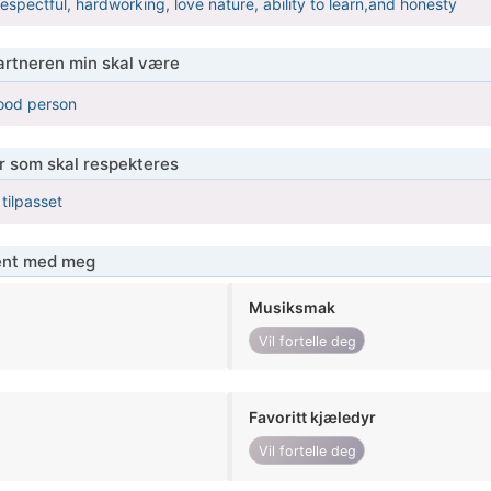
espectful, hardworking, love nature, ability to learn,and honesty
partneren min skal være
good person
er som skal respekteres
 tilpasset
jent med meg
Musiksmak
Vil fortelle deg
Favoritt kjæledyr
Vil fortelle deg