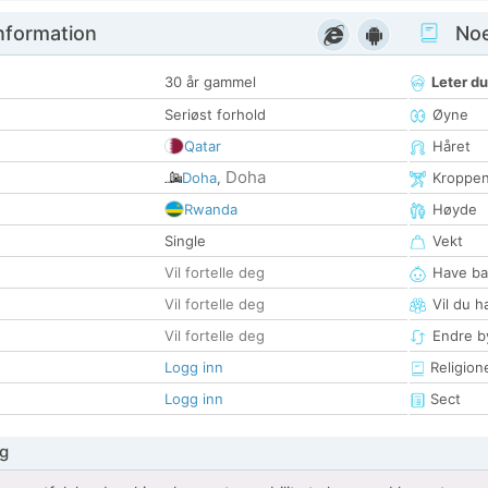
nformation
Noen
30 år gammel
Leter du
Seriøst forhold
Øyne
Qatar
Håret
Doha
Doha
,
Kroppe
Rwanda
Høyde
Single
Vekt
Vil fortelle deg
Have ba
Vil fortelle deg
Vil du h
Vil fortelle deg
Endre by
Logg inn
Religion
Logg inn
Sect
g