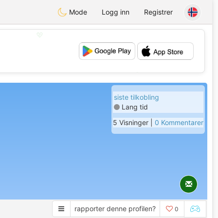
Mode
Logg inn
Registrer
💖
💕
siste tilkobling
Lang tid
5 Visninger |
0 Kommentarer
rapporter denne profilen?
0