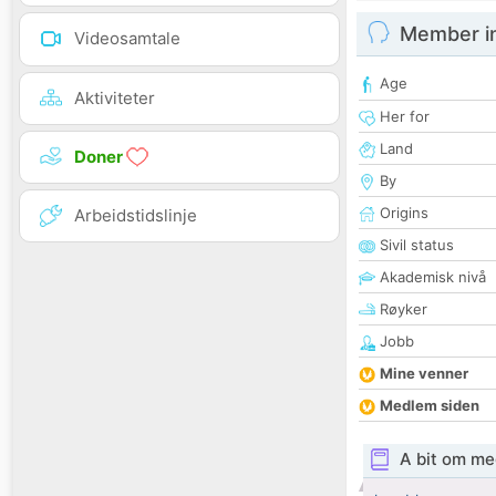
Member i
Videosamtale
Age
Aktiviteter
Her for
Land
Doner
By
Origins
Arbeidstidslinje
Sivil status
Akademisk nivå
Røyker
Jobb
Mine venner
Medlem siden
A bit om me