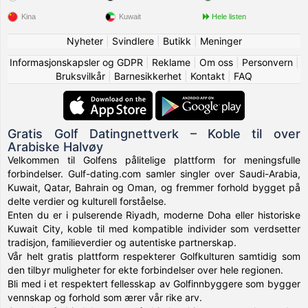
Kina
Kuwait
Hele listen
Nyheter
|
Svindlere
|
Butikk
|
Meninger
Informasjonskapsler og GDPR
|
Reklame
|
Om oss
|
Personvern
|
Bruksvilkår
|
Barnesikkerhet
|
Kontakt
|
FAQ
Gratis Golf Datingnettverk – Koble til over
Arabiske Halvøy
Velkommen til Golfens pålitelige plattform for meningsfulle
forbindelser. Gulf-dating.com samler singler over Saudi-Arabia,
Kuwait, Qatar, Bahrain og Oman, og fremmer forhold bygget på
delte verdier og kulturell forståelse.
Enten du er i pulserende Riyadh, moderne Doha eller historiske
Kuwait City, koble til med kompatible individer som verdsetter
tradisjon, familieverdier og autentiske partnerskap.
Vår helt gratis plattform respekterer Golfkulturen samtidig som
den tilbyr muligheter for ekte forbindelser over hele regionen.
Bli med i et respektert fellesskap av Golfinnbyggere som bygger
vennskap og forhold som ærer vår rike arv.