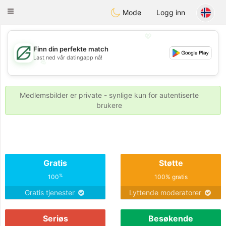
Gulf
Dating
Toggle
Mode
Logg inn
navigation
💖
Finn din perfekte match
Last ned vår datingapp nå!
💖
💕
💕
Medlemsbilder er private - synlige kun for autentiserte
brukere
Gratis
Støtte
%
100
100% gratis
Gratis tjenester
Lyttende moderatorer
Seriøs
Besøkende