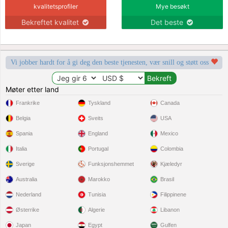
kvalitetsprofiler
Mye besøkt
Bekreftet kvalitet
Det beste
Vi jobber hardt for å gi deg den beste tjenesten, vær snill og støtt oss
Møter etter land
Frankrike
Tyskland
Canada
Belgia
Sveits
USA
Spania
England
Mexico
Italia
Portugal
Colombia
Sverige
Funksjonshemmet
Kjæledyr
Australia
Marokko
Brasil
Nederland
Tunisia
Filippinene
Østerrike
Algerie
Libanon
Japan
Egypt
Gulfen