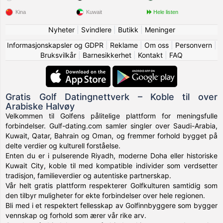
Kina
Kuwait
Hele listen
Nyheter
|
Svindlere
|
Butikk
|
Meninger
Informasjonskapsler og GDPR
|
Reklame
|
Om oss
|
Personvern
|
Bruksvilkår
|
Barnesikkerhet
|
Kontakt
|
FAQ
Gratis Golf Datingnettverk – Koble til over
Arabiske Halvøy
Velkommen til Golfens pålitelige plattform for meningsfulle
forbindelser. Gulf-dating.com samler singler over Saudi-Arabia,
Kuwait, Qatar, Bahrain og Oman, og fremmer forhold bygget på
delte verdier og kulturell forståelse.
Enten du er i pulserende Riyadh, moderne Doha eller historiske
Kuwait City, koble til med kompatible individer som verdsetter
tradisjon, familieverdier og autentiske partnerskap.
Vår helt gratis plattform respekterer Golfkulturen samtidig som
den tilbyr muligheter for ekte forbindelser over hele regionen.
Bli med i et respektert fellesskap av Golfinnbyggere som bygger
vennskap og forhold som ærer vår rike arv.