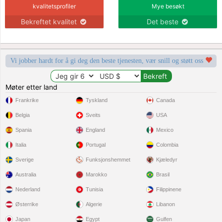
kvalitetsprofiler
Mye besøkt
Bekreftet kvalitet
Det beste
Vi jobber hardt for å gi deg den beste tjenesten, vær snill og støtt oss
Møter etter land
Frankrike
Tyskland
Canada
Belgia
Sveits
USA
Spania
England
Mexico
Italia
Portugal
Colombia
Sverige
Funksjonshemmet
Kjæledyr
Australia
Marokko
Brasil
Nederland
Tunisia
Filippinene
Østerrike
Algerie
Libanon
Japan
Egypt
Gulfen