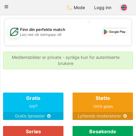
Gulf
Dating
Toggle
Mode
Logg inn
navigation
💖
Finn din perfekte match
Last ned vår datingapp nå!
💖
💕
💕
Medlemsbilder er private - synlige kun for autentiserte
brukere
Gratis
Støtte
%
100
100% gratis
Gratis tjenester
Lyttende moderatorer
Seriøs
Besøkende