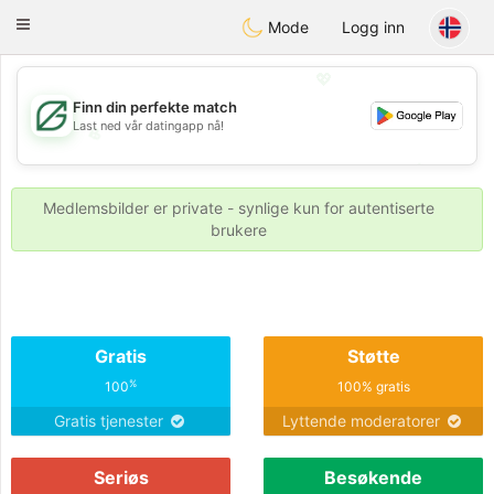
Gulf
Dating
Toggle
Mode
Logg inn
navigation
💖
Finn din perfekte match
Last ned vår datingapp nå!
💖
💕
💕
Medlemsbilder er private - synlige kun for autentiserte
brukere
Gratis
Støtte
%
100
100% gratis
Gratis tjenester
Lyttende moderatorer
Seriøs
Besøkende