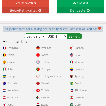
kvalitetsprofiler
Mye besøkt
Bekreftet kvalitet
Det beste
Vi jobber hardt for å gi deg den beste tjenesten, vær snill og støtt oss
Møter etter land
Frankrike
Tyskland
Canada
Belgia
Sveits
USA
Spania
England
Mexico
Italia
Portugal
Colombia
Sverige
Funksjonshemmet
Kjæledyr
Australia
Marokko
Brasil
Nederland
Tunisia
Filippinene
Østerrike
Algerie
Libanon
Japan
Egypt
Gulfen