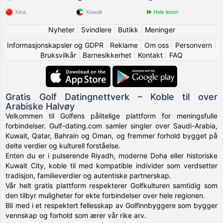
Kina
Kuwait
Hele listen
Nyheter
|
Svindlere
|
Butikk
|
Meninger
Informasjonskapsler og GDPR
|
Reklame
|
Om oss
|
Personvern
|
Bruksvilkår
|
Barnesikkerhet
|
Kontakt
|
FAQ
Gratis Golf Datingnettverk – Koble til over
Arabiske Halvøy
Velkommen til Golfens pålitelige plattform for meningsfulle
forbindelser. Gulf-dating.com samler singler over Saudi-Arabia,
Kuwait, Qatar, Bahrain og Oman, og fremmer forhold bygget på
delte verdier og kulturell forståelse.
Enten du er i pulserende Riyadh, moderne Doha eller historiske
Kuwait City, koble til med kompatible individer som verdsetter
tradisjon, familieverdier og autentiske partnerskap.
Vår helt gratis plattform respekterer Golfkulturen samtidig som
den tilbyr muligheter for ekte forbindelser over hele regionen.
Bli med i et respektert fellesskap av Golfinnbyggere som bygger
vennskap og forhold som ærer vår rike arv.