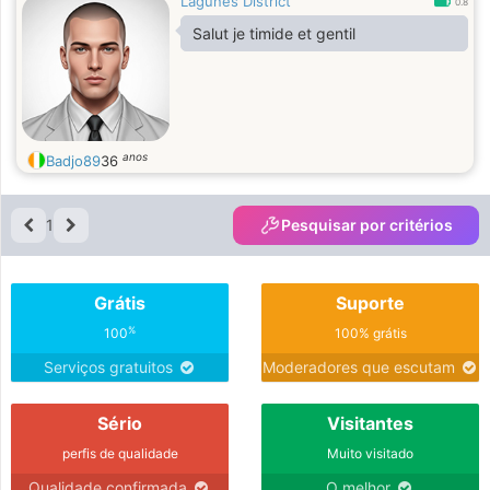
Lagunes District
0.8
Salut je timide et gentil
anos
Badjo89
36
1
Pesquisar por critérios
Grátis
Suporte
%
100
100% grátis
Serviços gratuitos
Moderadores que escutam
Sério
Visitantes
perfis de qualidade
Muito visitado
Qualidade confirmada
O melhor