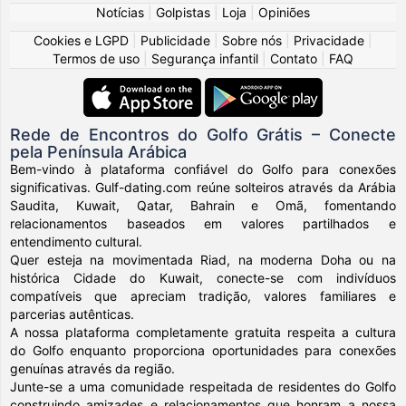
Notícias
|
Golpistas
|
Loja
|
Opiniões
Cookies e LGPD
|
Publicidade
|
Sobre nós
|
Privacidade
|
Termos de uso
|
Segurança infantil
|
Contato
|
FAQ
Rede de Encontros do Golfo Grátis – Conecte
pela Península Arábica
Bem-vindo à plataforma confiável do Golfo para conexões
significativas. Gulf-dating.com reúne solteiros através da Arábia
Saudita, Kuwait, Qatar, Bahrain e Omã, fomentando
relacionamentos baseados em valores partilhados e
entendimento cultural.
Quer esteja na movimentada Riad, na moderna Doha ou na
histórica Cidade do Kuwait, conecte-se com indivíduos
compatíveis que apreciam tradição, valores familiares e
parcerias autênticas.
A nossa plataforma completamente gratuita respeita a cultura
do Golfo enquanto proporciona oportunidades para conexões
genuínas através da região.
Junte-se a uma comunidade respeitada de residentes do Golfo
construindo amizades e relacionamentos que honram a nossa