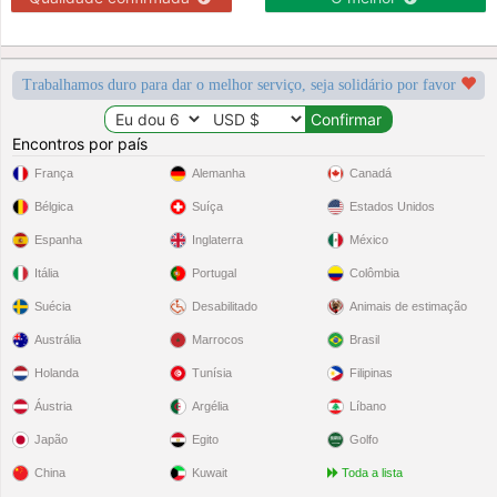
Trabalhamos duro para dar o melhor serviço, seja solidário por favor
Encontros por país
França
Alemanha
Canadá
Bélgica
Suíça
Estados Unidos
Espanha
Inglaterra
México
Itália
Portugal
Colômbia
Suécia
Desabilitado
Animais de estimação
Austrália
Marrocos
Brasil
Holanda
Tunísia
Filipinas
Áustria
Argélia
Líbano
Japão
Egito
Golfo
China
Kuwait
Toda a lista