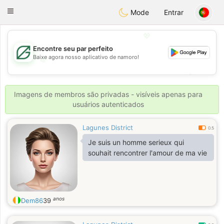
Gulf
Dating
Toggle
Mode
Entrar
navigation
💖
Encontre seu par perfeito
Baixe agora nosso aplicativo de namoro!
💖
💕
💕
Imagens de membros são privadas - visíveis apenas para
usuários autenticados
Lagunes District
0.5
Je suis un homme serieux qui
souhait rencontrer l'amour de ma vie
anos
Dem86
39