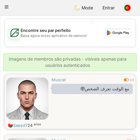
Gulf
Dating
Toggle
Mode
Entrar
navigation
💖
Encontre seu par perfeito
Baixe agora nosso aplicativo de namoro!
💖
💕
💕
Imagens de membros são privadas - visíveis apenas para
usuários autenticados
Muscat
0.3
مع الوقت تعرف الشخص🤓
anos
Saeed7
24