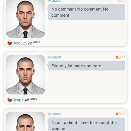
Muscat
0
No comment No comment No
comment
anos
Didou25
28
Muscat
0.5
Friendly,intimate and care.
anos
Dimple
46
Muscat
0.6
Nice , patient , love to respect the
woman