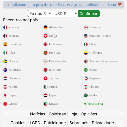
Trabalhamos duro para dar o melhor serviço, seja solidário por favor
Encontros por país
França
Alemanha
Canadá
Bélgica
Suíça
Estados Unidos
Espanha
Inglaterra
México
Itália
Portugal
Colômbia
Suécia
Desabilitado
Animais de estimação
Austrália
Marrocos
Brasil
Holanda
Tunísia
Filipinas
Áustria
Argélia
Líbano
Japão
Egito
Golfo
China
Kuwait
Toda a lista
Notícias
|
Golpistas
|
Loja
|
Opiniões
Cookies e LGPD
|
Publicidade
|
Sobre nós
|
Privacidade
|