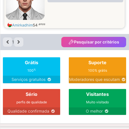
anos
Amirkadhim
54
1
Pesquisar por critérios
Grátis
Suporte
%
100
100% grátis
Serviços gratuitos
Moderadores que escutam
Sério
Visitantes
perfis de qualidade
Muito visitado
Qualidade confirmada
O melhor