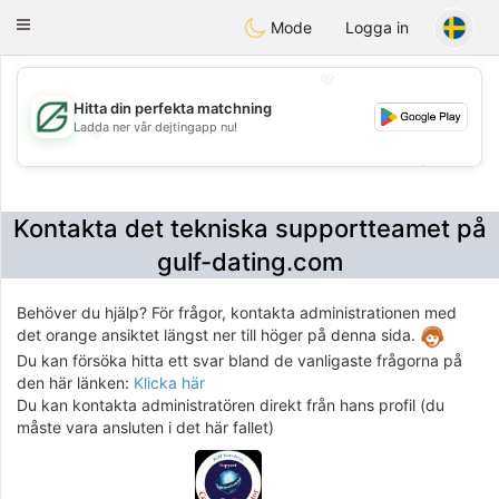
Gulf
Dating
Toggle
Mode
Logga in
navigation
💖
Hitta din perfekta matchning
Ladda ner vår dejtingapp nu!
💖
💕
💕
Kontakta det tekniska supportteamet på
gulf-dating.com
Behöver du hjälp? För frågor, kontakta administrationen med
det orange ansiktet längst ner till höger på denna sida.
Du kan försöka hitta ett svar bland de vanligaste frågorna på
den här länken:
Klicka här
Du kan kontakta administratören direkt från hans profil (du
måste vara ansluten i det här fallet)