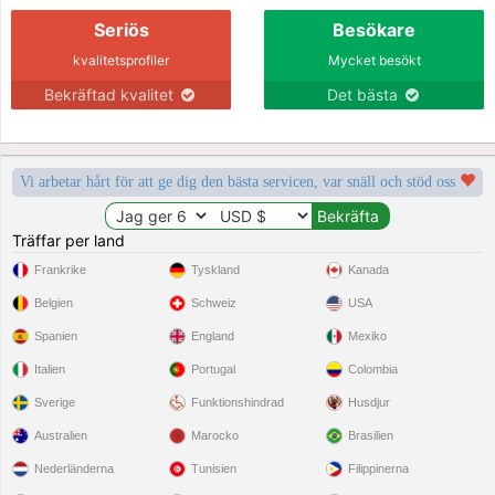
Seriös
Besökare
kvalitetsprofiler
Mycket besökt
Bekräftad kvalitet
Det bästa
Vi arbetar hårt för att ge dig den bästa servicen, var snäll och stöd oss
Träffar per land
Frankrike
Tyskland
Kanada
Belgien
Schweiz
USA
Spanien
England
Mexiko
Italien
Portugal
Colombia
Sverige
Funktionshindrad
Husdjur
Australien
Marocko
Brasilien
Nederländerna
Tunisien
Filippinerna