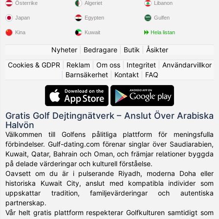
Österrike
Algeriet
Libanon
Japan
Egypten
Gulfen
Kina
Kuwait
Hela listan
Nyheter
|
Bedragare
|
Butik
|
Åsikter
Cookies & GDPR
|
Reklam
|
Om oss
|
Integritet
|
Användarvillkor
|
Barnsäkerhet
|
Kontakt
|
FAQ
Gratis Golf Dejtingnätverk – Anslut Över Arabiska
Halvön
Välkommen till Golfens pålitliga plattform för meningsfulla
förbindelser. Gulf-dating.com förenar singlar över Saudiarabien,
Kuwait, Qatar, Bahrain och Oman, och främjar relationer byggda
på delade värderingar och kulturell förståelse.
Oavsett om du är i pulserande Riyadh, moderna Doha eller
historiska Kuwait City, anslut med kompatibla individer som
uppskattar tradition, familjevärderingar och autentiska
partnerskap.
Vår helt gratis plattform respekterar Golfkulturen samtidigt som