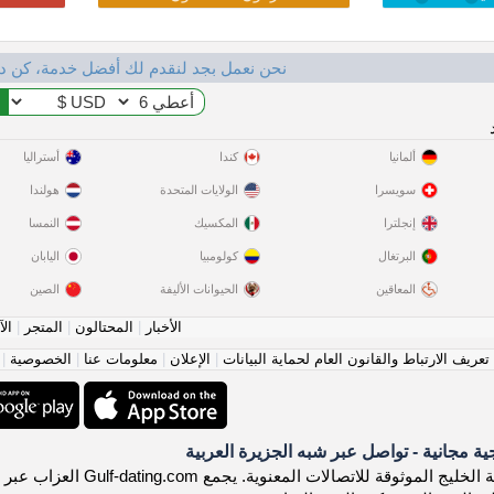
نحن نعمل بجد لنقدم لك أفضل خدمة، كن د
ألمانيا
كندا
أستراليا
سويسرا
الولايات المتحدة
هولندا
إنجلترا
المكسيك
النمسا
البرتغال
كولومبيا
اليابان
المعاقين
الحيوانات الأليفة
الصين
الأخبار
|
المحتالون
|
المتجر
|
الآ
عريف الارتباط والقانون العام لحماية البيانات
|
الإعلان
|
معلومات عنا
|
الخصوصية
|
ة مجانية - تواصل عبر شبه الجزيرة العربية
مرحباً بك في منصة الخليج