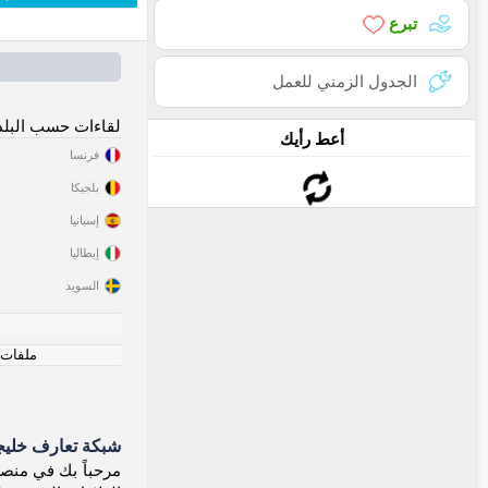
تبرع
الجدول الزمني للعمل
لقاءات حسب البلد
أعط رأيك
فرنسا
بلجيكا
إسبانيا
إيطاليا
السويد
ملفات ت
شبكة تعارف خليجي