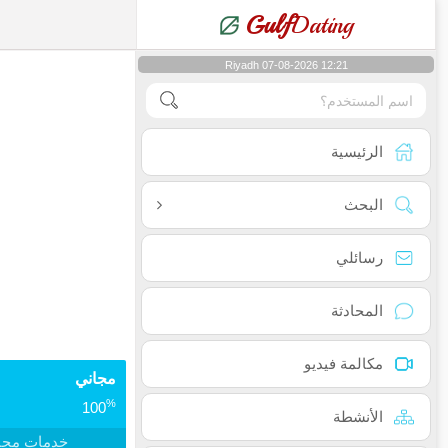
Gulf
Dating
Riyadh 07-08-2026 12:21
الرئيسية
البحث
رسائلي
المحادثة
مكالمة فيديو
مجاني
%
100
الأنشطة
خدمات مجا