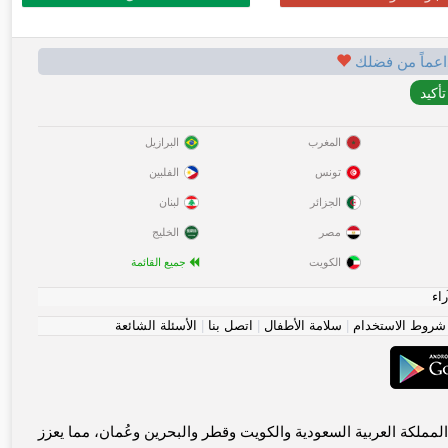
اعماً من فضلك
المغرب
البرازيل
تونس
الفلبين
الجزائر
لبنان
مصر
الخليج
الكويت
جميع القائمة
راء
شروط الاستخدام
|
سلامة الأطفال
|
اتصل بنا
|
الأسئلة الشائعة
 الموثوقة للاتصالات المعنوية. يجمع Gulf-dating.com العزاب عبر المملكة العربية السعودية والكويت وقطر والبحرين وعُمان، مما يعزز