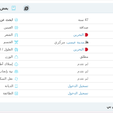
بعض ا
47 سنة
ابحث عن
صداقة
العينين
البحرين
الشعر
مركزي
الجسم
مدينة عيسى
،
البحرين
الطول / ا
مطلق
الوزن
لم تقدم
إمتلاك أط
لم تقدم
نية بإنجا
لم تقدم
نقل السكن
تسجيل الدخول
الديانة
تسجيل الدخول
الطائفة
 بي