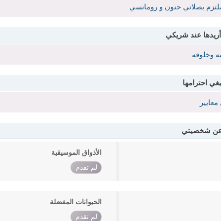
تزم بصلاتي حنون و رومانسي
أريدها عند شريكي
ه وخلوقه
بغي احترامها
معايير
 عن شخصيتي
الأذواق الموسيقية
لم تقدم
الحيوانات المفضلة
لم تقدم