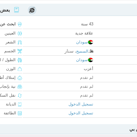
بعض ا
43 سنة
ابحث عن
علاقة جدية
العينين
سودان
الشعر
سنار
الجسم
السميح
،
سودان
الطول / ا
أعزب
الوزن
لم تقدم
إمتلاك أط
لم تقدم
نية بإنجا
لم تقدم
نقل السكن
تسجيل الدخول
الديانة
تسجيل الدخول
الطائفة
 بي