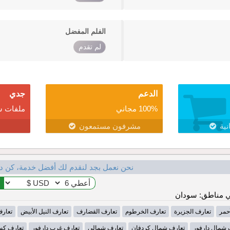
الفلم المفضل
لم تقدم
الدعم
جدي
100% مجاني
ملفات ش
نية
مشرفون مستمعون
نحن نعمل بجد لنقدم لك أفضل خدمة، كن د
 مناطق: سودان
أحمر
تعارف الجزيرة
تعارف الخرطوم
تعارف القضارف
تعارف النيل الأبيض
تعارف
 شمال دارفور
تعارف شمال كردفان
تعارف شمالي
تعارف غرب دارفور
تعارف كس