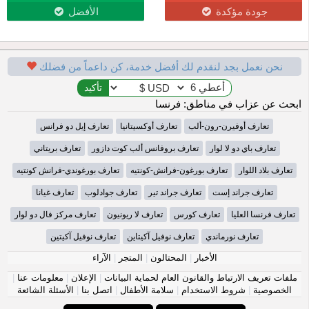
جودة مؤكدة
الأفضل
نحن نعمل بجد لنقدم لك أفضل خدمة، كن داعماً من فضلك
ابحث عن عزاب في مناطق: فرنسا
تعارف أوفيرن-رون-ألب
تعارف أوكسيتانيا
تعارف إيل دو فرانس
تعارف باي دو لا لوار
تعارف بروفانس ألب كوت دازور
تعارف بريتاني
تعارف بلاد اللوار
تعارف بورغون-فرانش-كونتيه
تعارف بورغوندي-فرانش كونتيه
تعارف جراند إست
تعارف جراند تير
تعارف جوادلوب
تعارف غيانا
تعارف فرنسا العليا
تعارف كورس
تعارف لا ريونيون
تعارف مركز فال دو لوار
تعارف نورماندي
تعارف نوفيل آكيتاين
تعارف نوفيل آكيتين
الأخبار
|
المحتالون
|
المتجر
|
الآراء
ملفات تعريف الارتباط والقانون العام لحماية البيانات
|
الإعلان
|
معلومات عنا
|
الخصوصية
|
شروط الاستخدام
|
سلامة الأطفال
|
اتصل بنا
|
الأسئلة الشائعة