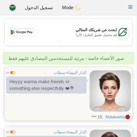
Gulf
Dating
Toggle
Mode
تسجيل الدخول
navigation
💖
ابحث عن شريكك المثالي
💕
قم بتحميل تطبيق التعارف الآن!
💕
💖
صور الأعضاء خاصة - مرئية للمستخدمين المصادق عليهم فقط
الدار البيضاء-سطات
0.5
Heyyy wanna make friends or
something else respectfully ❤️💐
سنة
19
Malakeetta...
الدار البيضاء-سطات
0.5