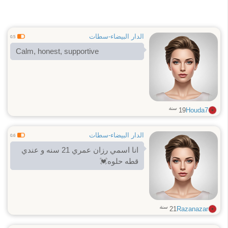
الدار البيضاء-سطات
0.5
Calm, honest, supportive
سنة
19
Houda7
الدار البيضاء-سطات
0.6
انا اسمي رزان عمري 21 سنه و عندي
قطه حلوه💓
سنة
21
Razanazar