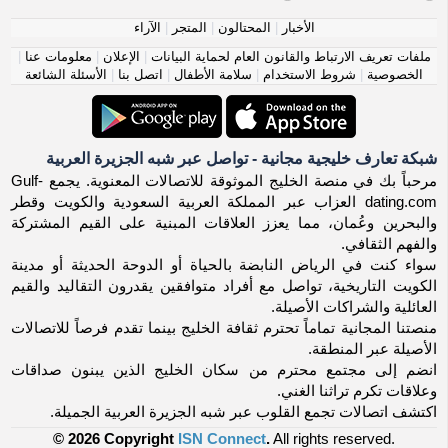
الأخبار
|
المحتالون
|
المتجر
|
الآراء
ملفات تعريف الارتباط والقانون العام لحماية البيانات
|
الإعلان
|
معلومات عنا
|
الخصوصية
|
شروط الاستخدام
|
سلامة الأطفال
|
اتصل بنا
|
الأسئلة الشائعة
شبكة تعارف خليجية مجانية - تواصل عبر شبه الجزيرة العربية
مرحباً بك في منصة الخليج الموثوقة للاتصالات المعنوية. يجمع Gulf-
dating.com العزاب عبر المملكة العربية السعودية والكويت وقطر
والبحرين وعُمان، مما يعزز العلاقات المبنية على القيم المشتركة
والفهم الثقافي.
سواء كنت في الرياض النابضة بالحياة أو الدوحة الحديثة أو مدينة
الكويت التاريخية، تواصل مع أفراد متوافقين يقدرون التقاليد والقيم
العائلية والشراكات الأصيلة.
منصتنا المجانية تماماً تحترم ثقافة الخليج بينما تقدم فرصاً للاتصالات
الأصيلة عبر المنطقة.
انضم إلى مجتمع محترم من سكان الخليج الذين يبنون صداقات
وعلاقات تكرم تراثنا الغني.
اكتشف اتصالات تجمع القلوب عبر شبه الجزيرة العربية الجميلة.
© 2026 Copyright
ISN Connect
.
All rights reserved.