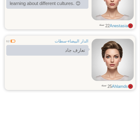
learning about different cultures. 😊
سنة
22
Anestasia
الدار البيضاء-سطات
0.2
تعارف جاد
سنة
25
Ahlamds