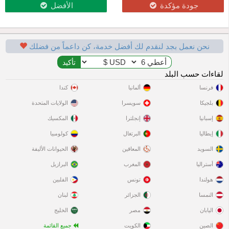
جودة مؤكدة
الأفضل
نحن نعمل بجد لنقدم لك أفضل خدمة، كن داعماً من فضلك
لقاءات حسب البلد
فرنسا
ألمانيا
كندا
بلجيكا
سويسرا
الولايات المتحدة
إسبانيا
إنجلترا
المكسيك
إيطاليا
البرتغال
كولومبيا
السويد
المعاقين
الحيوانات الأليفة
أستراليا
المغرب
البرازيل
هولندا
تونس
الفلبين
النمسا
الجزائر
لبنان
اليابان
مصر
الخليج
الصين
الكويت
جميع القائمة