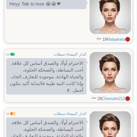
Heyy Talk to mee 😭😭💗
سنة
19
Malaaketa
الدار البيضاء-سطات
0.8
الاحترام أولًا، والصدق أساس كل علاقة.
أحب البساطة، والضحكة الحلوة،
والحياة الهادئة. موجودة للتعارف الجاد،
وإذا كانت النية طيبة فالبداية أكيد بتكون
أجمل. 🌷
سنة
28
Chomokh212
الدار البيضاء-سطات
0.5
الاحترام أولًا، والصدق أساس كل علاقة.
أحب البساطة، والضحكة الحلوة،
والحياة الهادئة. موجودة للتعارف الجاد،