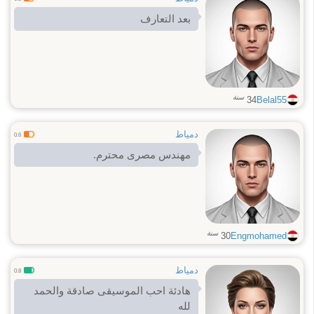
بعد التعارف
سنة
34
Belal55
دمياط
0.6
مهندس مصرى محترم.
سنة
30
Engmohamed
دمياط
0.8
هادئة احب الموسيقى صادقة والحمد
لله