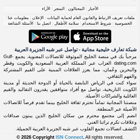
الأخبار
|
المحتالون
|
المتجر
|
الآراء
ملفات تعريف الارتباط والقانون العام لحماية البيانات
|
الإعلان
|
معلومات عنا
|
الخصوصية
|
شروط الاستخدام
|
سلامة الأطفال
|
اتصل بنا
|
الأسئلة الشائعة
شبكة تعارف خليجية مجانية - تواصل عبر شبه الجزيرة العربية
مرحباً بك في منصة الخليج الموثوقة للاتصالات المعنوية. يجمع Gulf-
dating.com العزاب عبر المملكة العربية السعودية والكويت وقطر
والبحرين وعُمان، مما يعزز العلاقات المبنية على القيم المشتركة
والفهم الثقافي.
سواء كنت في الرياض النابضة بالحياة أو الدوحة الحديثة أو مدينة
الكويت التاريخية، تواصل مع أفراد متوافقين يقدرون التقاليد والقيم
العائلية والشراكات الأصيلة.
منصتنا المجانية تماماً تحترم ثقافة الخليج بينما تقدم فرصاً للاتصالات
الأصيلة عبر المنطقة.
انضم إلى مجتمع محترم من سكان الخليج الذين يبنون صداقات
وعلاقات تكرم تراثنا الغني.
اكتشف اتصالات تجمع القلوب عبر شبه الجزيرة العربية الجميلة.
© 2026 Copyright
ISN Connect
.
All rights reserved.