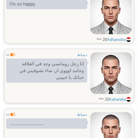
I’m so happy
سنة
28
Adhamdoo
دمياط
0.6
انا رجل رومانسي وجد في العلاقه
وجامد اوووي ان شاء تشوفيني في
حياتك يا حبيبي
سنة
26
Kaharaba
دمياط
0.3
............................