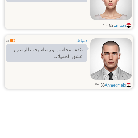
سنة
52
Emaan
دمياط
0.6
مثقف محاسب و رسام بحب الرسم و
اعشق الجميلات
سنة
33
Ahmedmaio