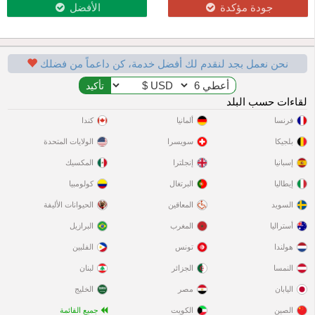
جودة مؤكدة
الأفضل
نحن نعمل بجد لنقدم لك أفضل خدمة، كن داعماً من فضلك
لقاءات حسب البلد
فرنسا
ألمانيا
كندا
بلجيكا
سويسرا
الولايات المتحدة
إسبانيا
إنجلترا
المكسيك
إيطاليا
البرتغال
كولومبيا
السويد
المعاقين
الحيوانات الأليفة
أستراليا
المغرب
البرازيل
هولندا
تونس
الفلبين
النمسا
الجزائر
لبنان
اليابان
مصر
الخليج
الصين
الكويت
جميع القائمة