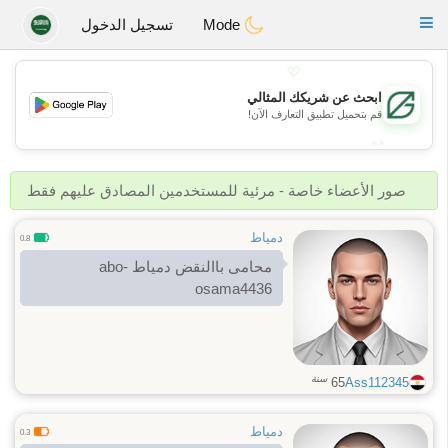
Gulf
Dating
Toggle
Mode
تسجيل الدخول
navigation
💖
ابحث عن شريكك المثالي
💖
قم بتحميل تطبيق التعارف الآن!
💕
💕
صور الأعضاء خاصة - مرئية للمستخدمين المصادق عليهم فقط
دمياط
0.8
محامى باالنقض دمياط abo-
osama4436
سنة
65
Ass112345
دمياط
0.3