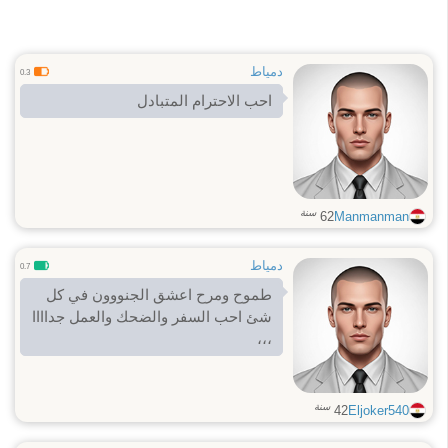
دمياط
0.3
احب الاحترام المتبادل
سنة
62
Manmanman
دمياط
0.7
طموح ومرح اعشق الجنووون في كل
شئ احب السفر والضحك والعمل جداااا
،،،
سنة
42
Eljoker540