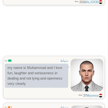
سنة
2026
ALJOOD
دمياط
0.8
my name is Muhammad and I love
fun, laughter and seriousness in
dealing and not lying and openness
very clearly
سنة
37
Mssmss
دمياط
0.3