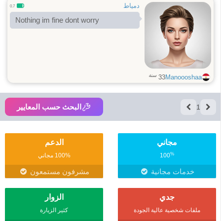
دمياط
0.7
Nothing im fine dont worry
سنة
33
Manoooshaa
البحث حسب المعايير
1
مجاني
الدعم
%
100
100% مجاني
خدمات مجانية
مشرفون مستمعون
جدي
الزوار
ملفات شخصية عالية الجودة
كثير الزيارة