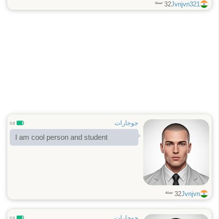
سنة
32
Jvnjvn321
جوجارات
0.8
I am cool person and student
سنة
32
Jvnjvn
جوجارات
0.8