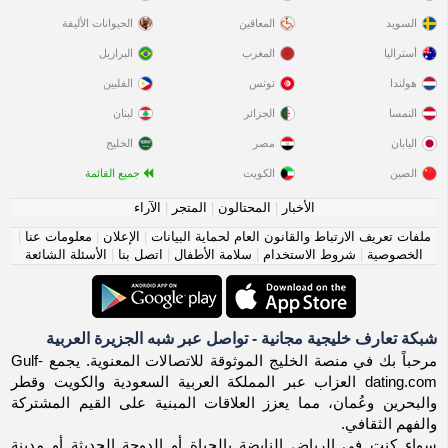
السويد
المعاقين
الحيوانات الأليفة
أستراليا
المغرب
البرازيل
هولندا
تونس
الفلبين
النمسا
الجزائر
لبنان
اليابان
مصر
الخليج
الصين
الكويت
جميع القائمة
الأخبار
|
المحتالون
|
المتجر
|
الآراء
ملفات تعريف الارتباط والقانون العام لحماية البيانات
|
الإعلان
|
معلومات عنا
|
الخصوصية
|
شروط الاستخدام
|
سلامة الأطفال
|
اتصل بنا
|
الأسئلة الشائعة
شبكة تعارف خليجية مجانية - تواصل عبر شبه الجزيرة العربية
مرحباً بك في منصة الخليج الموثوقة للاتصالات المعنوية. يجمع Gulf-
dating.com العزاب عبر المملكة العربية السعودية والكويت وقطر
والبحرين وعُمان، مما يعزز العلاقات المبنية على القيم المشتركة
والفهم الثقافي.
سواء كنت في الرياض النابضة بالحياة أو الدوحة الحديثة أو مدينة