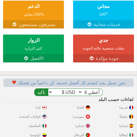
مجاني
الدعم
%
100
100% مجاني
خدمات مجانية
مشرفون مستمعون
جدي
الزوار
ملفات شخصية عالية الجودة
كثير الزيارة
جودة مؤكدة
الأفضل
نحن نعمل بجد لنقدم لك أفضل خدمة، كن داعماً من فضلك
لقاءات حسب البلد
فرنسا
ألمانيا
كندا
بلجيكا
سويسرا
الولايات المتحدة
إسبانيا
إنجلترا
المكسيك
إيطاليا
البرتغال
كولومبيا