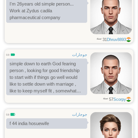
I'm 26years old simple person...
Work at Zydus cadila
pharmaceutical company
سنة
31
Dhruv8893
جوجارات
0.9
simple down to earth God fearing
person , looking for good friendship
to start with if things go well would
like to settle down with marriage ,
like to keep myself fit , somewhat
quiet romantic person ...........
سنة
57
Scorpy
جوجارات
0.8
f 44 india hosuewife