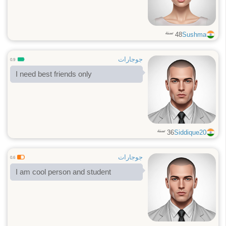
سنة
48
Sushma
جوجارات
0.9
I need best friends only
سنة
36
Siddique20
جوجارات
0.6
I am cool person and student