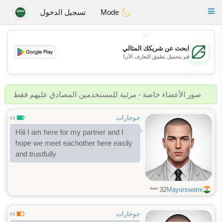
Gulf
Dating
Toggle
Mode
تسجيل الدخول
navigation
💖
ابحث عن شريكك المثالي
قم بتحميل تطبيق التعارف الآن!
💖
💕
💕
صور الأعضاء خاصة - مرئية للمستخدمين المصادق عليهم فقط
جوجارات
0.8
Hiii I am here for my partner and I
hope we meet eachother here easily
and trustfully
سنة
32
Mayurswami
جوجارات
0.5