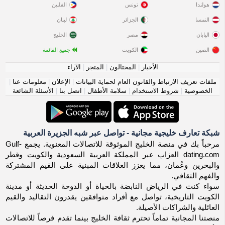
هولندا
تونس
الفلبين
النمسا
الجزائر
لبنان
اليابان
مصر
الخليج
الصين
الكويت
جميع القائمة
الأخبار
|
المحتالون
|
المتجر
|
الآراء
ملفات تعريف الارتباط والقانون العام لحماية البيانات
|
الإعلان
|
معلومات عنا
|
الخصوصية
|
شروط الاستخدام
|
سلامة الأطفال
|
اتصل بنا
|
الأسئلة الشائعة
شبكة تعارف خليجية مجانية - تواصل عبر شبه الجزيرة العربية
مرحباً بك في منصة الخليج الموثوقة للاتصالات المعنوية. يجمع Gulf-
dating.com العزاب عبر المملكة العربية السعودية والكويت وقطر
والبحرين وعُمان، مما يعزز العلاقات المبنية على القيم المشتركة
والفهم الثقافي.
سواء كنت في الرياض النابضة بالحياة أو الدوحة الحديثة أو مدينة
الكويت التاريخية، تواصل مع أفراد متوافقين يقدرون التقاليد والقيم
العائلية والشراكات الأصيلة.
منصتنا المجانية تماماً تحترم ثقافة الخليج بينما تقدم فرصاً للاتصالات