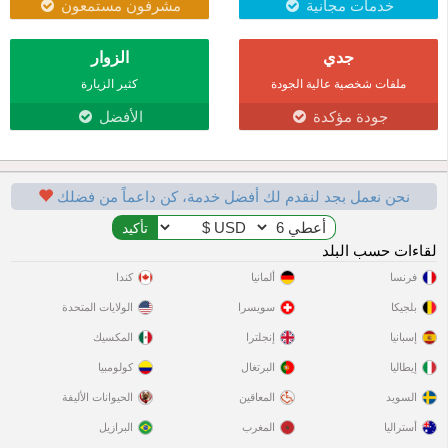
خدمات مجانية
مشرفون مستمعون
جدي
الزوار
ملفات شخصية عالية الجودة
كثير الزيارة
جودة مؤكدة
الأفضل
نحن نعمل بجد لنقدم لك أفضل خدمة، كن داعماً من فضلك
لقاءات حسب البلد
فرنسا
ألمانيا
كندا
بلجيكا
سويسرا
الولايات المتحدة
إسبانيا
إنجلترا
المكسيك
إيطاليا
البرتغال
كولومبيا
السويد
المعاقين
الحيوانات الأليفة
أستراليا
المغرب
البرازيل