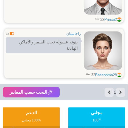
سنة
32
Prince2
راجاستان
0.3
بنوته عسوله تحب السفر والأماكن
الهادئة
سنة
32
Bassooma28
البحث حسب المعايير
1
مجاني
الدعم
%
100
100% مجاني