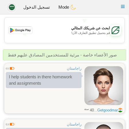
Gulf
Dating
Toggle
Mode
تسجيل الدخول
navigation
💖
ابحث عن شريكك المثالي
قم بتحميل تطبيق التعارف الآن!
💖
💕
💕
صور الأعضاء خاصة - مرئية للمستخدمين المصادق عليهم فقط
راجاستان
0.5
I help students in there homework
and assignments
سنة
40
Getgoodmar...
راجاستان
0.3