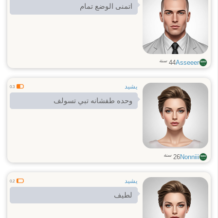
اتمنى الوضع تمام
سنة
44
Asseeer
يشيد
0.3
وحده طفشانه تبي تسولف
سنة
26
Nonniii
يشيد
0.2
لطيف