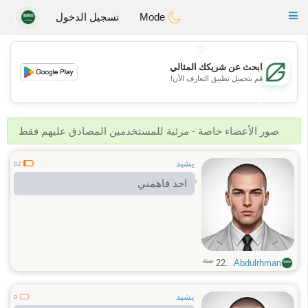
Gulf
Dating
Toggle
Mode
تسجيل الدخول
navigation
💖
ابحث عن شريكك المثالي
💖
قم بتحميل تطبيق التعارف الآن!
💕
💕
صور الأعضاء خاصة - مرئية للمستخدمين المصادق عليهم فقط
يشيد
0.2
احد فاهمني
سنة
22
Abdulrhman...
يشيد
0