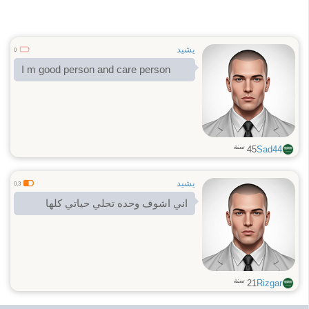
يشيد
0
I m good person and care person
سنة
45
Sad44
يشيد
0.3
اني اشوف وحده تحلي حياتي كلها
سنة
21
Rizgar