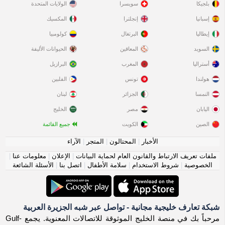
بلجيكا
سويسرا
الولايات المتحدة
إسبانيا
إنجلترا
المكسيك
إيطاليا
البرتغال
كولومبيا
السويد
المعاقين
الحيوانات الأليفة
أستراليا
المغرب
البرازيل
هولندا
تونس
الفلبين
النمسا
الجزائر
لبنان
اليابان
مصر
الخليج
الصين
الكويت
جميع القائمة
الأخبار
|
المحتالون
|
المتجر
|
الآراء
ملفات تعريف الارتباط والقانون العام لحماية البيانات
|
الإعلان
|
معلومات عنا
|
الخصوصية
|
شروط الاستخدام
|
سلامة الأطفال
|
اتصل بنا
|
الأسئلة الشائعة
شبكة تعارف خليجية مجانية - تواصل عبر شبه الجزيرة العربية
مرحباً بك في منصة الخليج الموثوقة للاتصالات المعنوية. يجمع Gulf-