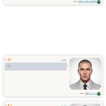
سنة
25
Im6919985
يشيد
0.1
🤍
سنة
24
Cxczs
يشيد
0.2