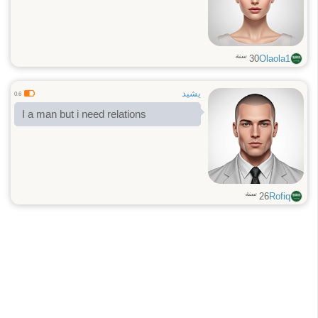
سنة
30
Olaola1
يشيد
0.6
I a man but i need relations
سنة
26
Rofiq