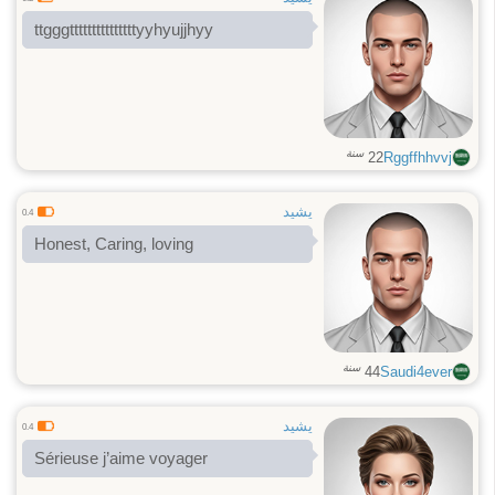
ttgggtttttttttttttttyyhyujjhyy
سنة
22
Rggffhhvvj
يشيد
0.4
Honest, Caring, loving
سنة
44
Saudi4ever
يشيد
0.4
Sérieuse j’aime voyager