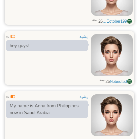
سنة
26
Ectober199...
يشيد
0.2
hey guys!
سنة
26
Nobectb3
يشيد
0.3
My name is Anna from Philippines
now in Saudi Arabia