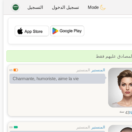
Mode
تسجيل الدخول
التسجيل
💖
💕
المصادق عليهم فقط
المنستير
المنستير
0.5
Charmante, humoriste, aime la vie
سنة
43
N
المنستير
المنستير
0.9