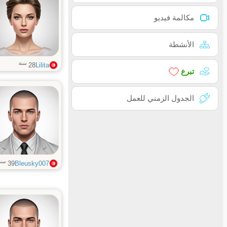
مكالمة فيديو
الأنشطة
سنة
28
Lilita
تبرع
الجدول الزمني للعمل
سنة
39
Bleusky007