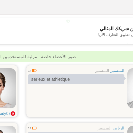
💖
 شريكك المثالي
 تطبيق التعارف الآن!
💕
صور الأعضاء خاصة - مرئية للمستخدمين 
المنستير
المنستير
0.4
serieux et athletique
ady07
الرياض
المنستير
0.2