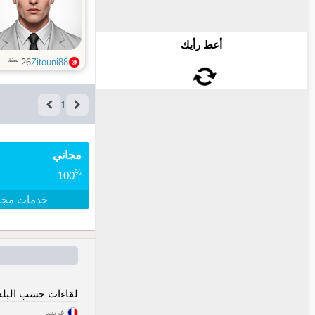
أعط رأيك
سنة
26
Zitouni88
1
مجاني
%
100
خدمات مجا
لقاءات حسب البلد
فرنسا