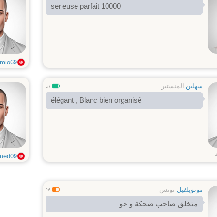
serieuse parfait 10000
mio69
سهلين
المنستير
0.7
élégant , Blanc bien organisé
med09
موتويلفيل
تونس
0.6
متخلق صاحب ضحكة و جو