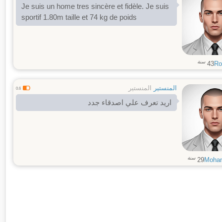
Je suis un home tres sincère et fidèle. Je suis
sportif 1.80m taille et 74 kg de poids
سنة
43
Ro
المنستير
المنستير
0.6
اريد تعرف علي اصدقاء جدد
سنة
29
Moha