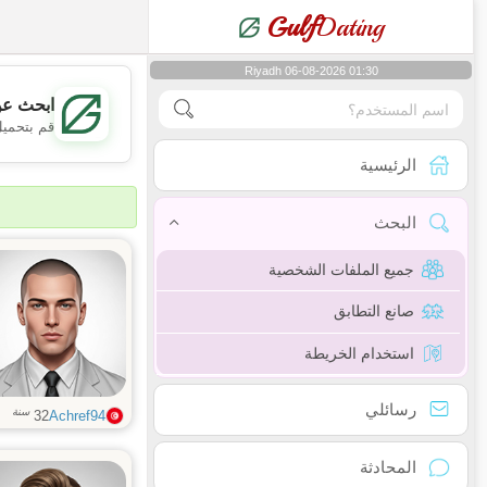
Gulf
Dating
Riyadh 06-08-2026 01:30
ابحث عن
قم بتحميل
الرئيسية
البحث
جميع الملفات الشخصية
صانع التطابق
استخدام الخريطة
رسائلي
سنة
32
Achref94
المحادثة