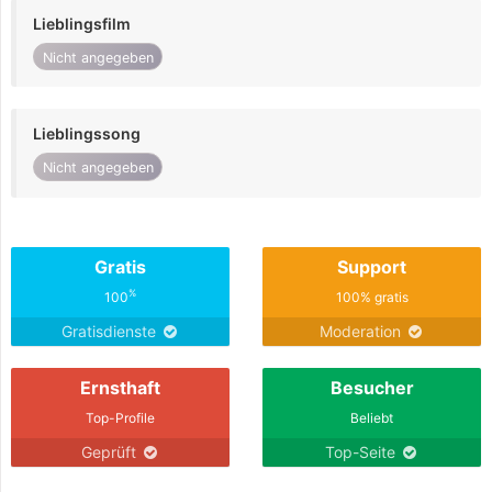
Lieblingsfilm
Nicht angegeben
Lieblingssong
Nicht angegeben
Gratis
Support
%
100
100% gratis
Gratisdienste
Moderation
Ernsthaft
Besucher
Top-Profile
Beliebt
Geprüft
Top-Seite