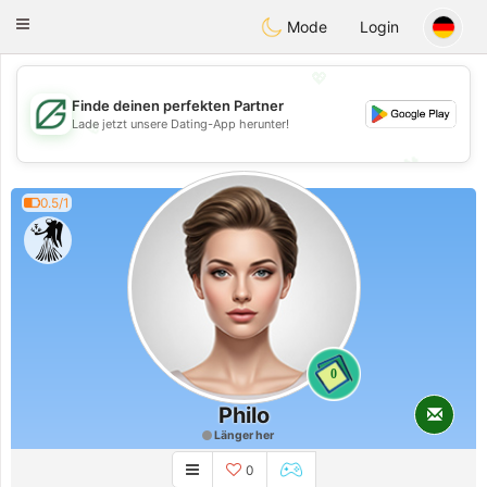
Gulf
Dating
Toggle
Mode
Login
navigation
💖
Finde deinen perfekten Partner
Lade jetzt unsere Dating-App herunter!
💖
💕
💕
0.5/1
0
Philo
Länger her
0