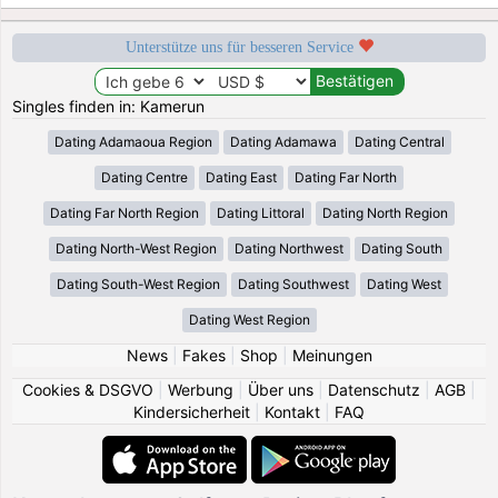
Unterstütze uns für besseren Service
Singles finden in: Kamerun
Dating Adamaoua Region
Dating Adamawa
Dating Central
Dating Centre
Dating East
Dating Far North
Dating Far North Region
Dating Littoral
Dating North Region
Dating North-West Region
Dating Northwest
Dating South
Dating South-West Region
Dating Southwest
Dating West
Dating West Region
News
|
Fakes
|
Shop
|
Meinungen
Cookies & DSGVO
|
Werbung
|
Über uns
|
Datenschutz
|
AGB
|
Kindersicherheit
|
Kontakt
|
FAQ