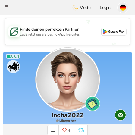
Gulf
Dating
Toggle
Mode
Login
navigation
💖
Finde deinen perfekten Partner
💖
Lade jetzt unsere Dating-App herunter!
💕
💕
0.6/1
0
Incha2022
Länger her
4