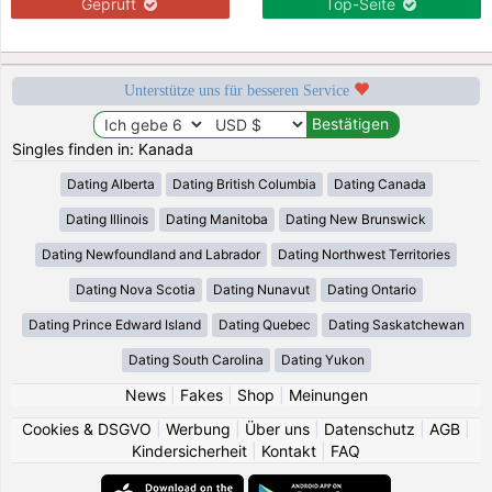
Geprüft
Top-Seite
Unterstütze uns für besseren Service
Singles finden in: Kanada
Dating Alberta
Dating British Columbia
Dating Canada
Dating Illinois
Dating Manitoba
Dating New Brunswick
Dating Newfoundland and Labrador
Dating Northwest Territories
Dating Nova Scotia
Dating Nunavut
Dating Ontario
Dating Prince Edward Island
Dating Quebec
Dating Saskatchewan
Dating South Carolina
Dating Yukon
News
|
Fakes
|
Shop
|
Meinungen
Cookies & DSGVO
|
Werbung
|
Über uns
|
Datenschutz
|
AGB
|
Kindersicherheit
|
Kontakt
|
FAQ