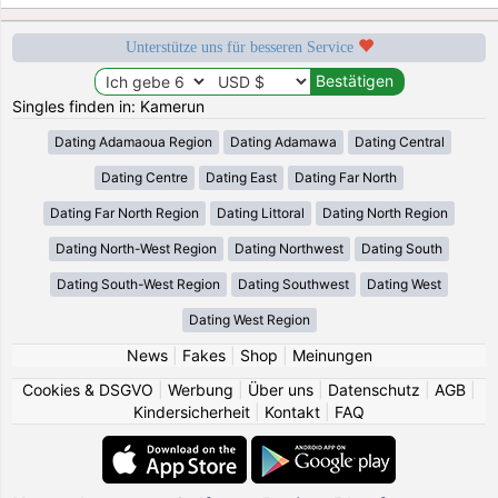
Unterstütze uns für besseren Service
Singles finden in: Kamerun
Dating Adamaoua Region
Dating Adamawa
Dating Central
Dating Centre
Dating East
Dating Far North
Dating Far North Region
Dating Littoral
Dating North Region
Dating North-West Region
Dating Northwest
Dating South
Dating South-West Region
Dating Southwest
Dating West
Dating West Region
News
|
Fakes
|
Shop
|
Meinungen
Cookies & DSGVO
|
Werbung
|
Über uns
|
Datenschutz
|
AGB
|
Kindersicherheit
|
Kontakt
|
FAQ