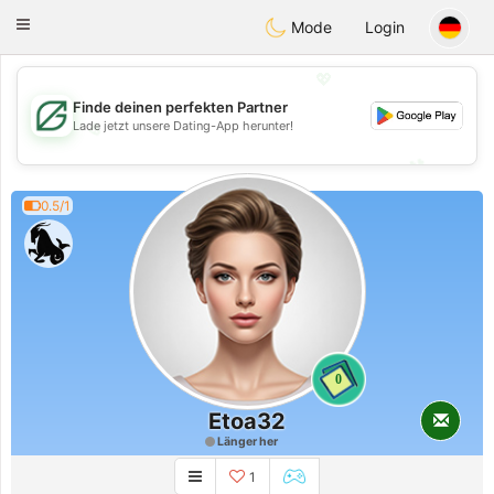
Gulf
Dating
Toggle
Mode
Login
navigation
💖
Finde deinen perfekten Partner
💖
Lade jetzt unsere Dating-App herunter!
💕
💕
0.5/1
0
Etoa32
Länger her
1