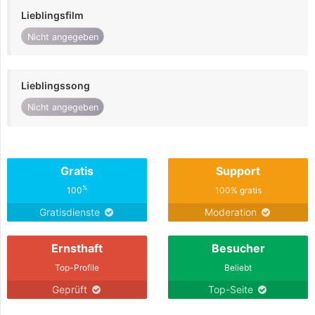
Lieblingsfilm
Nicht angegeben
Lieblingssong
Nicht angegeben
Gratis
Support
%
100
100% gratis
Gratisdienste
Moderation
Ernsthaft
Besucher
Top-Profile
Beliebt
Geprüft
Top-Seite