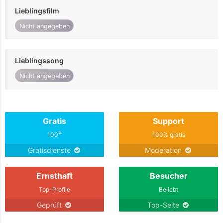
Lieblingsfilm
Nicht angegeben
Lieblingssong
Nicht angegeben
Gratis
Support
%
100
100% gratis
Gratisdienste
Moderation
Ernsthaft
Besucher
Top-Profile
Beliebt
Geprüft
Top-Seite