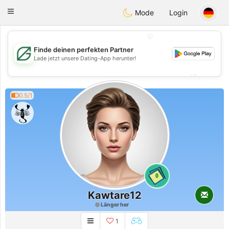
Gulf
Dating
Toggle
Mode
Login
navigation
💖
Finde deinen perfekten Partner
💖
Lade jetzt unsere Dating-App herunter!
💕
💕
0.5/1
0
Kawtare12
Länger her
1