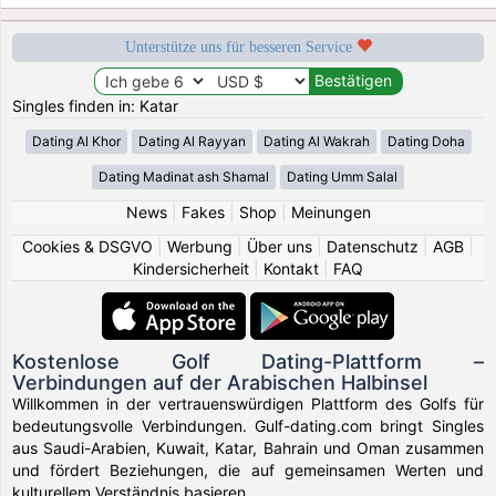
Unterstütze uns für besseren Service
Singles finden in: Katar
Dating Al Khor
Dating Al Rayyan
Dating Al Wakrah
Dating Doha
Dating Madinat ash Shamal
Dating Umm Salal
News
|
Fakes
|
Shop
|
Meinungen
Cookies & DSGVO
|
Werbung
|
Über uns
|
Datenschutz
|
AGB
|
Kindersicherheit
|
Kontakt
|
FAQ
Kostenlose Golf Dating-Plattform –
Verbindungen auf der Arabischen Halbinsel
Willkommen in der vertrauenswürdigen Plattform des Golfs für
bedeutungsvolle Verbindungen. Gulf-dating.com bringt Singles
aus Saudi-Arabien, Kuwait, Katar, Bahrain und Oman zusammen
und fördert Beziehungen, die auf gemeinsamen Werten und
kulturellem Verständnis basieren.