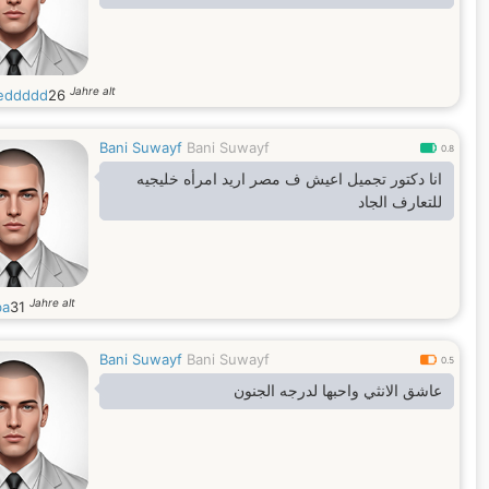
Jahre alt
eddddd
26
Bani Suwayf
Bani Suwayf
0.8
انا دكتور تجميل اعيش ف مصر اريد امرأه خليجيه
للتعارف الجاد
Jahre alt
ba
31
Bani Suwayf
Bani Suwayf
0.5
عاشق الانثي واحبها لدرجه الجنون