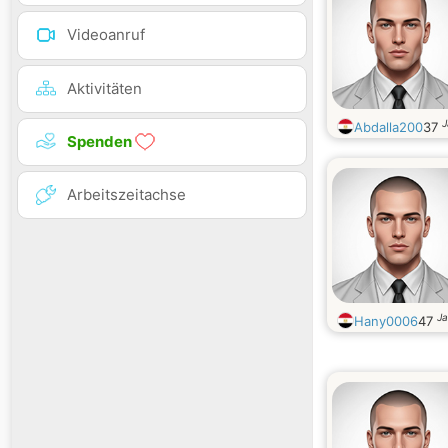
Videoanruf
Aktivitäten
J
Abdalla200
37
Spenden
Arbeitszeitachse
Ja
Hany0006
47