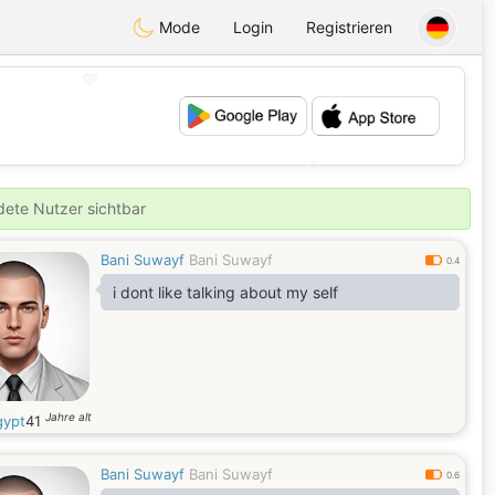
Mode
Login
Registrieren
💖
💕
ldete Nutzer sichtbar
Bani Suwayf
Bani Suwayf
0.4
i dont like talking about my self
Jahre alt
ypt
41
Bani Suwayf
Bani Suwayf
0.6