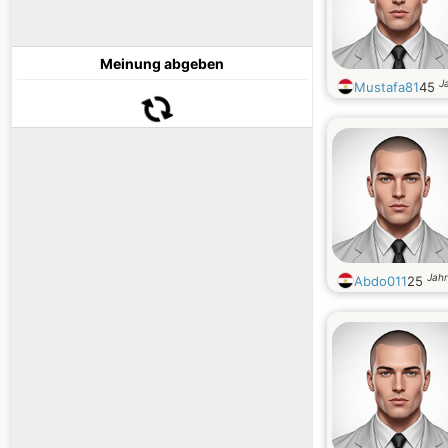
Meinung abgeben
J
Mustafa81
45
Jahr
Abdo011
25