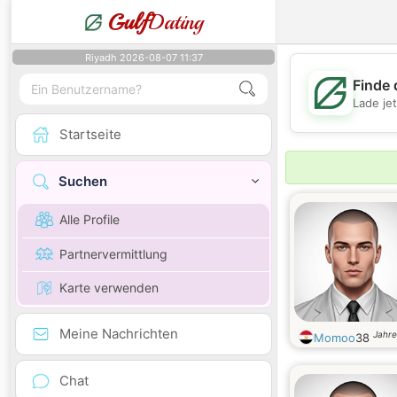
Gulf
Dating
Riyadh 2026-08-07 11:37
Finde 
Lade je
Startseite
Suchen
Alle Profile
Partnervermittlung
Karte verwenden
Meine Nachrichten
Jahre
Momoo
38
Chat