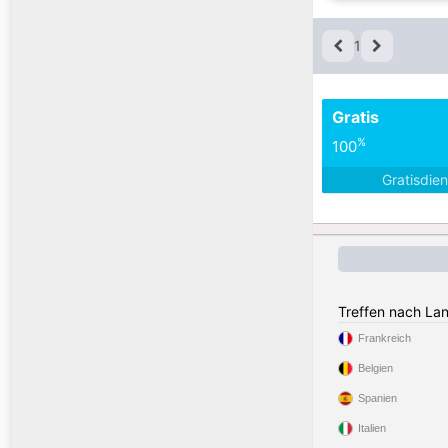
1
Gratis
%
100
Gratisdie
Treffen nach La
Frankreich
Belgien
Spanien
Italien