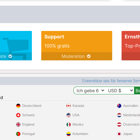
Support
Ernsth
100% gratis
Top-Pr
nste
Moderation
Unterstütze uns für besseren Se
nd
Deutschland
Kanada
Australien
Schweiz
USA
Niederland
England
Mexiko
Österreich
Portugal
Kolumbien
Japan