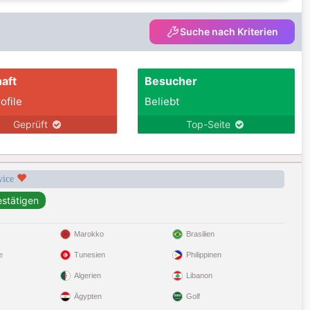
Suche nach Kriterien
aft
Besucher
ofile
Beliebt
Geprüft
Top-Seite
rvice
Marokko
Brasilien
e
Tunesien
Philippinen
Algerien
Libanon
Ägypten
Golf