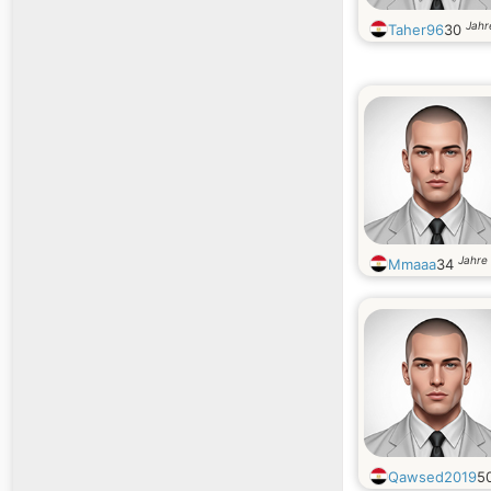
Jahr
Taher96
30
Jahre 
Mmaaa
34
Qawsed2019
5