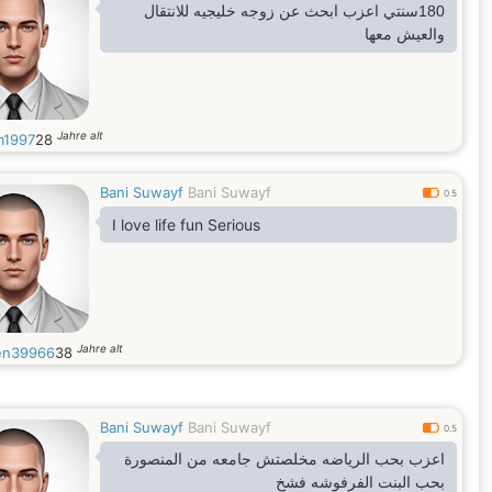
180سنتي اعزب ابحث عن زوجه خليجيه للانتقال
والعيش معها
Jahre alt
m1997
28
Bani Suwayf
Bani Suwayf
0.5
I love life fun Serious
Jahre alt
en39966
38
Bani Suwayf
Bani Suwayf
0.5
اعزب بحب الرياضه مخلصتش جامعه من المنصورة
بحب البنت الفرفوشه فشخ