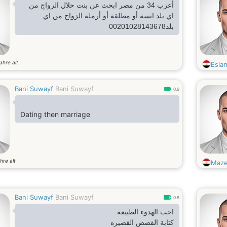
أعزب 34 من مصر ابحث عن بنت حلال الزواج من
اي بلد انسة أو مطلقة أو أرملة الزواج من اي
بلد00201028143678
ahre alt
Esla
Bani Suwayf
Bani Suwayf
0.9
Dating then marriage
hre alt
Maz
Bani Suwayf
Bani Suwayf
0.8
احب الهدوء الطبيعه
كتابة القصص القصيره