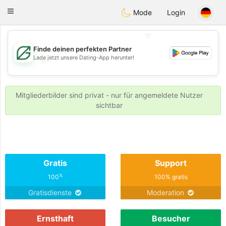
Gulf
Dating
Toggle
Mode
Login
navigation
💖
Finde deinen perfekten Partner
Lade jetzt unsere Dating-App herunter!
💖
💕
💕
Mitgliederbilder sind privat - nur für angemeldete Nutzer
sichtbar
Gratis
Support
%
100
100% gratis
Gratisdienste
Moderation
Ernsthaft
Besucher