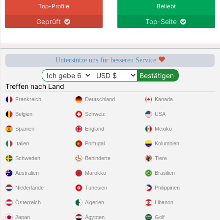
Top-Profile
Beliebt
Geprüft
Top-Seite
Unterstütze uns für besseren Service
Treffen nach Land
Frankreich
Deutschland
Kanada
Belgien
Schweiz
USA
Spanien
England
Mexiko
Italien
Portugal
Kolumbien
Schweden
Behinderte
Tiere
Australien
Marokko
Brasilien
Niederlande
Tunesien
Philippinen
Österreich
Algerien
Libanon
Japan
Ägypten
Golf