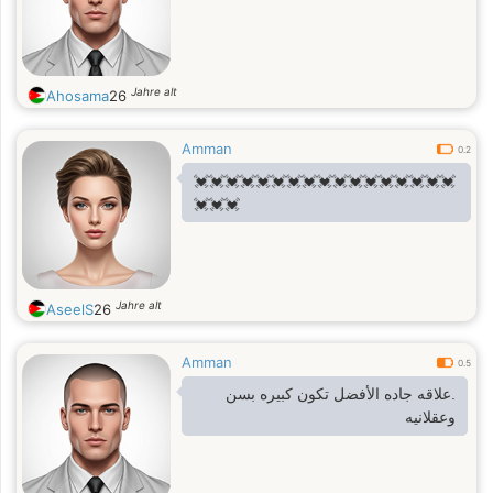
Jahre alt
Ahosama
26
Amman
0.2
💓💓💓💓💓💓💓💓💓💓💓💓💓💓💓💓💓
💓💓💓
Jahre alt
AseelS
26
Amman
0.5
.علاقه جاده الأفضل تكون كبيره بسن
وعقلانيه