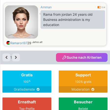
Amman
0.4
Rama from jordan 24 years old
Business administration is my
education
Jahre alt
Ramarori97
29
1
Suche nach Kriterien
Gratis
Support
%
100
100% gratis
Gratisdienste
Moderation
Ernsthaft
Besucher
Top-Profile
Beliebt