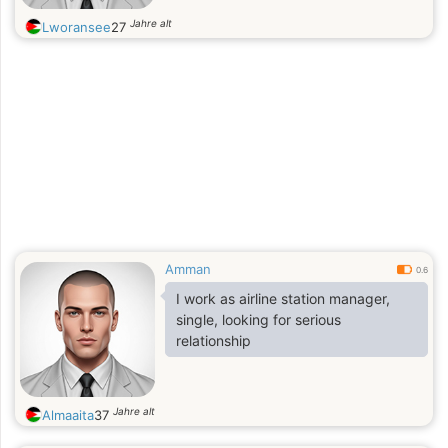
Jahre alt
Lworansee
27
Amman
0.6
I work as airline station manager,
single, looking for serious
relationship
Jahre alt
Almaaita
37