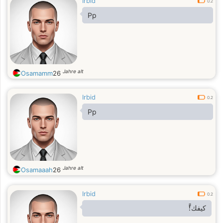
Irbid
0.2
Pp
Jahre alt
Osamamm
26
Irbid
0.2
Pp
Jahre alt
Osamaaah
26
Irbid
0.2
كيفك!ًً