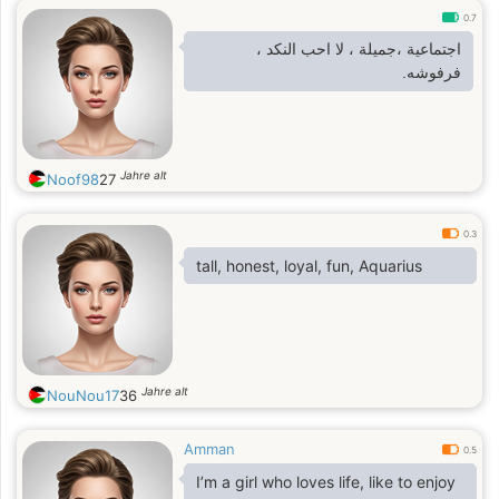
0.7
اجتماعية ،جميلة ، لا احب النكد ،
فرفوشه.
Jahre alt
Noof98
27
0.3
tall, honest, loyal, fun, Aquarius
Jahre alt
NouNou17
36
Amman
0.5
I’m a girl who loves life, like to enjoy