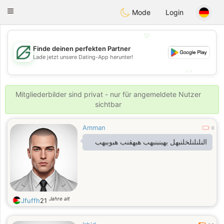
Gulf
Dating
Toggle
Mode
Login
navigation
💖
Finde deinen perfekten Partner
💖
Lade jetzt unsere Dating-App herunter!
💕
💕
Mitgliederbilder sind privat - nur für angemeldete Nutzer
sichtbar
Amman
0
النلنلنلخلنبهل بهبنبنبهب هبهقنب هبوببهب
Jahre alt
Jfuffh
21