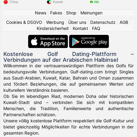
China
Kuwait
Alle
News
|
Fakes
|
Shop
|
Meinungen
Cookies & DSGVO
|
Werbung
|
Über uns
|
Datenschutz
|
AGB
|
Kindersicherheit
|
Kontakt
|
FAQ
Kostenlose Golf Dating-Plattform –
Verbindungen auf der Arabischen Halbinsel
Willkommen in der vertrauenswürdigen Plattform des Golfs für
bedeutungsvolle Verbindungen. Gulf-dating.com bringt Singles
aus Saudi-Arabien, Kuwait, Katar, Bahrain und Oman zusammen
und fördert Beziehungen, die auf gemeinsamen Werten und
kulturellem Verständnis basieren.
Ob Sie im lebendigen Riad, modernen Doha oder historischen
Kuwait-Stadt sind – verbinden Sie sich mit kompatiblen
Menschen, die Tradition, Familienwerte und authentische
Partnerschaften schätzen.
Unsere völlig kostenlose Plattform respektiert die Golf-Kultur und
bietet gleichzeitig Möglichkeiten für echte Verbindungen in der
gesamten Region.