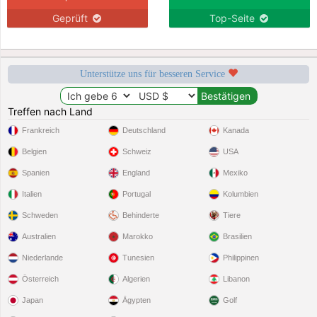
Geprüft
Top-Seite
Unterstütze uns für besseren Service
Treffen nach Land
Frankreich
Deutschland
Kanada
Belgien
Schweiz
USA
Spanien
England
Mexiko
Italien
Portugal
Kolumbien
Schweden
Behinderte
Tiere
Australien
Marokko
Brasilien
Niederlande
Tunesien
Philippinen
Österreich
Algerien
Libanon
Japan
Ägypten
Golf