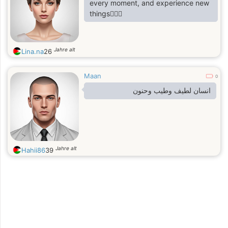
every moment, and experience new
things🙆🏻‍♀️
Jahre alt
Lina.na
26
Maan
0
انسان لطيف وطيب وحنون
Jahre alt
Hahii86
39