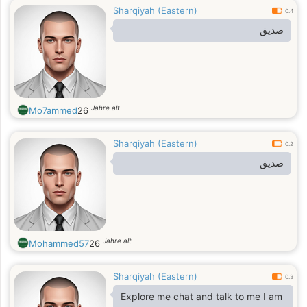
Sharqiyah (Eastern)
0.4
صديق
Jahre alt
Mo7ammed
26
Sharqiyah (Eastern)
0.2
صديق
Jahre alt
Mohammed57
26
Sharqiyah (Eastern)
0.3
Explore me chat and talk to me I am