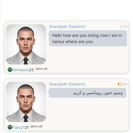
Sharqiyah (Eastern)
0
Hello how are you doing now I am in
nariya where are you
Jahre alt
Ahhaooo
25
Sharqiyah (Eastern)
0.2
وسيم حنون رومانسي و كريم
Jahre alt
Fars21
31