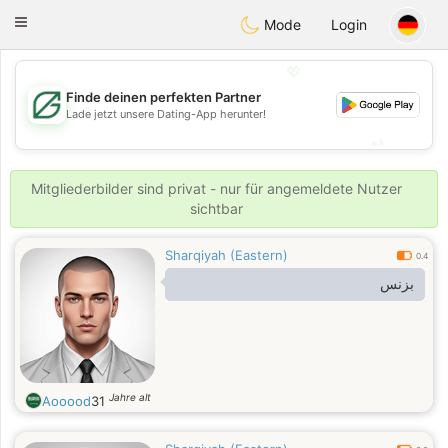
Gulf
Dating
Toggle
Mode
Login
navigation
💖
Finde deinen perfekten Partner
💖
Lade jetzt unsere Dating-App herunter!
💕
💕
Mitgliederbilder sind privat - nur für angemeldete Nutzer
sichtbar
Sharqiyah (Eastern)
0.4
بزنس
Jahre alt
Aooood
31