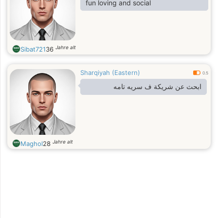
fun loving and social
Jahre alt
Sibat721
36
Sharqiyah (Eastern)
0.5
ابحث عن شريكة ف سريه تامه
Jahre alt
Maghol
28