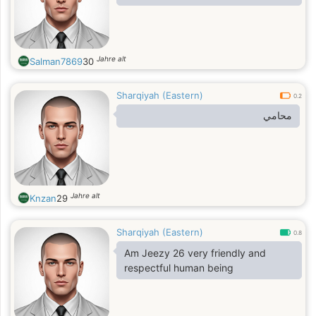
Jahre alt
Salman7869
30
Sharqiyah (Eastern)
0.2
محامي
Jahre alt
Knzan
29
Sharqiyah (Eastern)
0.8
Am Jeezy 26 very friendly and
respectful human being