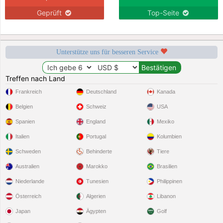
Geprüft
Top-Seite
Unterstütze uns für besseren Service
Treffen nach Land
Frankreich
Deutschland
Kanada
Belgien
Schweiz
USA
Spanien
England
Mexiko
Italien
Portugal
Kolumbien
Schweden
Behinderte
Tiere
Australien
Marokko
Brasilien
Niederlande
Tunesien
Philippinen
Österreich
Algerien
Libanon
Japan
Ägypten
Golf