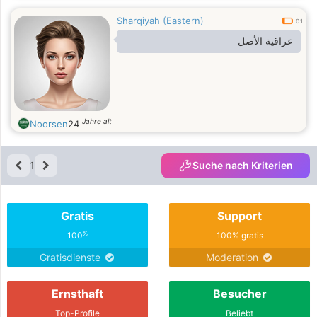
Sharqiyah (Eastern)
0.1
عراقية الأصل
Jahre alt
Noorsen
24
1
Suche nach Kriterien
Gratis
Support
%
100
100% gratis
Gratisdienste
Moderation
Ernsthaft
Besucher
Top-Profile
Beliebt