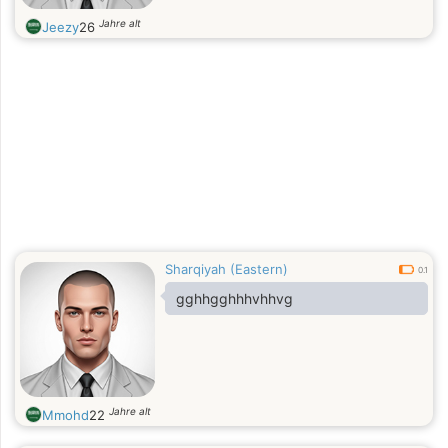
Jahre alt
Jeezy
26
Sharqiyah (Eastern)
0.1
gghhgghhhvhhvg
Jahre alt
Mmohd
22