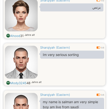
Sharqiyah (Eastern)
0.2
بزنس
Jahre alt
Ahood
31
Sharqiyah (Eastern)
0.5
Im very serious sorting
Jahre alt
Mody3245
48
Sharqiyah (Eastern)
0.5
my name is salman am very simple
boy am live from saudi