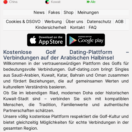
China
Kuwait
Alle
News
|
Fakes
|
Shop
|
Meinungen
Cookies & DSGVO
|
Werbung
|
Über uns
|
Datenschutz
|
AGB
|
Kindersicherheit
|
Kontakt
|
FAQ
Kostenlose Golf Dating-Plattform –
Verbindungen auf der Arabischen Halbinsel
Willkommen in der vertrauenswürdigen Plattform des Golfs für
bedeutungsvolle Verbindungen. Gulf-dating.com bringt Singles
aus Saudi-Arabien, Kuwait, Katar, Bahrain und Oman zusammen
und fördert Beziehungen, die auf gemeinsamen Werten und
kulturellem Verständnis basieren.
Ob Sie im lebendigen Riad, modernen Doha oder historischen
Kuwait-Stadt sind – verbinden Sie sich mit kompatiblen
Menschen, die Tradition, Familienwerte und authentische
Partnerschaften schätzen.
Unsere völlig kostenlose Plattform respektiert die Golf-Kultur und
bietet gleichzeitig Möglichkeiten für echte Verbindungen in der
gesamten Region.