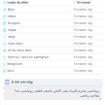
Leder du efter
En mand
Øjne
Fortæller dig
Håret
Fortæller dig
Kroppen
Fortæller dig
Højde
Fortæller dig
Vægt
Fortæller dig
Have børn
Fortæller dig
Vil du have børn
Fortæller dig
Skift by / land for kærlighed
Fortæller dig
Religionen
Fortæller dig
Sect
Fortæller dig
A bit om mig
رومانسى يحترم المراه يقدر الناس جامعى لطيف رومانسى جدا
مفاجئ رياضى