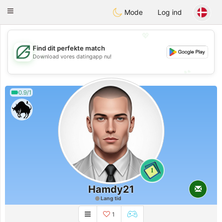
Gulf
Dating
Toggle
Mode
Log ind
navigation
💖
Find dit perfekte match
💖
Download vores datingapp nu!
💕
💕
0.9/1
1
Hamdy21
Lang tid
1