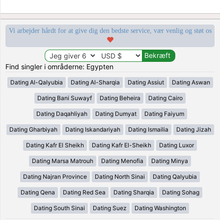
Vi arbejder hårdt for at give dig den bedste service, vær venlig og støt os
Find singler i områderne: Egypten
Dating Al-Qalyubia
Dating Al-Sharqia
Dating Assiut
Dating Aswan
Dating Bani Suwayf
Dating Beheira
Dating Cairo
Dating Daqahliyah
Dating Dumyat
Dating Faiyum
Dating Gharbiyah
Dating Iskandariyah
Dating Ismailia
Dating Jizah
Dating Kafr El Sheikh
Dating Kafr El-Sheikh
Dating Luxor
Dating Marsa Matrouh
Dating Menofia
Dating Minya
Dating Najran Province
Dating North Sinai
Dating Qalyubia
Dating Qena
Dating Red Sea
Dating Sharqia
Dating Sohag
Dating South Sinai
Dating Suez
Dating Washington