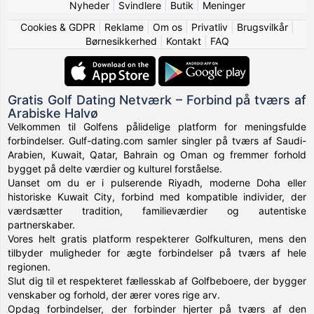
Nyheder
|
Svindlere
|
Butik
|
Meninger
Cookies & GDPR
|
Reklame
|
Om os
|
Privatliv
|
Brugsvilkår
|
Børnesikkerhed
|
Kontakt
|
FAQ
Gratis Golf Dating Netværk – Forbind på tværs af
Arabiske Halvø
Velkommen til Golfens pålidelige platform for meningsfulde
forbindelser. Gulf-dating.com samler singler på tværs af Saudi-
Arabien, Kuwait, Qatar, Bahrain og Oman og fremmer forhold
bygget på delte værdier og kulturel forståelse.
Uanset om du er i pulserende Riyadh, moderne Doha eller
historiske Kuwait City, forbind med kompatible individer, der
værdsætter tradition, familieværdier og autentiske
partnerskaber.
Vores helt gratis platform respekterer Golfkulturen, mens den
tilbyder muligheder for ægte forbindelser på tværs af hele
regionen.
Slut dig til et respekteret fællesskab af Golfbeboere, der bygger
venskaber og forhold, der ærer vores rige arv.
Opdag forbindelser, der forbinder hjerter på tværs af den