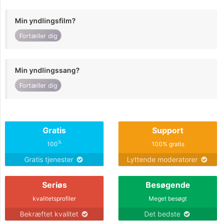
Min yndlingsfilm?
Fortæller dig
Min yndlingssang?
Fortæller dig
Gratis
Support
%
100
100% gratis
Gratis tjenester
Lyttende moderatorer
Seriøs
Besøgende
kvalitetsprofiler
Meget besøgt
Bekræftet kvalitet
Det bedste