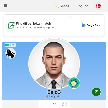
Gulf
Dating
Toggle
Mode
Log ind
navigation
💖
Find dit perfekte match
💖
Download vores datingapp nu!
💕
💕
0.7/1
1
Bejo3
Lang tid
0