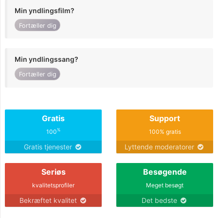
Min yndlingsfilm?
Fortæller dig
Min yndlingssang?
Fortæller dig
Gratis
Support
%
100
100% gratis
Gratis tjenester
Lyttende moderatorer
Seriøs
Besøgende
kvalitetsprofiler
Meget besøgt
Bekræftet kvalitet
Det bedste