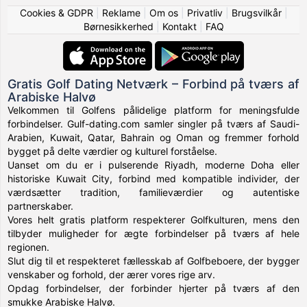
Cookies & GDPR
|
Reklame
|
Om os
|
Privatliv
|
Brugsvilkår
|
Børnesikkerhed
|
Kontakt
|
FAQ
Gratis Golf Dating Netværk – Forbind på tværs af
Arabiske Halvø
Velkommen til Golfens pålidelige platform for meningsfulde
forbindelser. Gulf-dating.com samler singler på tværs af Saudi-
Arabien, Kuwait, Qatar, Bahrain og Oman og fremmer forhold
bygget på delte værdier og kulturel forståelse.
Uanset om du er i pulserende Riyadh, moderne Doha eller
historiske Kuwait City, forbind med kompatible individer, der
værdsætter tradition, familieværdier og autentiske
partnerskaber.
Vores helt gratis platform respekterer Golfkulturen, mens den
tilbyder muligheder for ægte forbindelser på tværs af hele
regionen.
Slut dig til et respekteret fællesskab af Golfbeboere, der bygger
venskaber og forhold, der ærer vores rige arv.
Opdag forbindelser, der forbinder hjerter på tværs af den
smukke Arabiske Halvø.