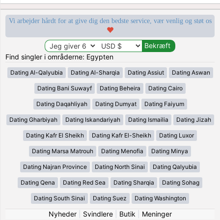
Vi arbejder hårdt for at give dig den bedste service, vær venlig og støt os
Find singler i områderne: Egypten
Dating Al-Qalyubia
Dating Al-Sharqia
Dating Assiut
Dating Aswan
Dating Bani Suwayf
Dating Beheira
Dating Cairo
Dating Daqahliyah
Dating Dumyat
Dating Faiyum
Dating Gharbiyah
Dating Iskandariyah
Dating Ismailia
Dating Jizah
Dating Kafr El Sheikh
Dating Kafr El-Sheikh
Dating Luxor
Dating Marsa Matrouh
Dating Menofia
Dating Minya
Dating Najran Province
Dating North Sinai
Dating Qalyubia
Dating Qena
Dating Red Sea
Dating Sharqia
Dating Sohag
Dating South Sinai
Dating Suez
Dating Washington
Nyheder
|
Svindlere
|
Butik
|
Meninger