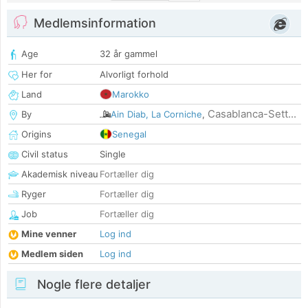
Medlemsinformation
Age
32 år gammel
Her for
Alvorligt forhold
Land
Marokko
Casablanca-Sett...
By
Ain Diab, La Corniche
,
Origins
Senegal
Civil status
Single
Akademisk niveau
Fortæller dig
Ryger
Fortæller dig
Job
Fortæller dig
Mine venner
Log ind
Medlem siden
Log ind
Nogle flere detaljer