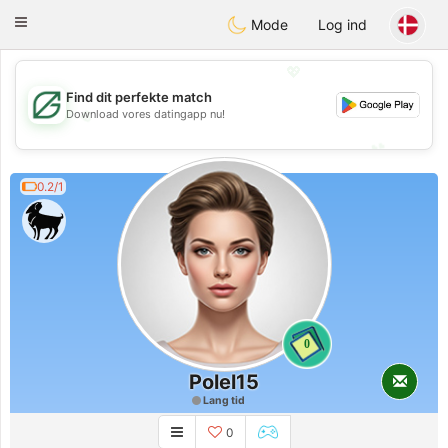
Gulf
Dating
Toggle
Mode
Log ind
navigation
💖
Find dit perfekte match
💖
Download vores datingapp nu!
💕
💕
0.2/1
0
Polel15
Lang tid
0