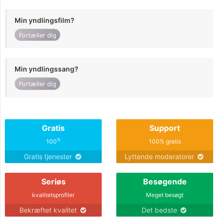
Min yndlingsfilm?
Fortæller dig
Min yndlingssang?
Fortæller dig
Gratis
Support
%
100
100% gratis
Gratis tjenester
Lyttende moderatorer
Seriøs
Besøgende
kvalitetsprofiler
Meget besøgt
Bekræftet kvalitet
Det bedste