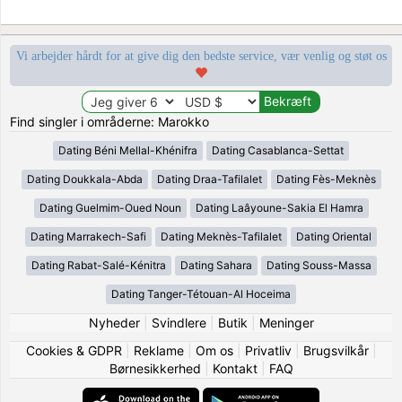
Vi arbejder hårdt for at give dig den bedste service, vær venlig og støt os
Find singler i områderne: Marokko
Dating Béni Mellal-Khénifra
Dating Casablanca-Settat
Dating Doukkala-Abda
Dating Draa-Tafilalet
Dating Fès-Meknès
Dating Guelmim-Oued Noun
Dating Laâyoune-Sakia El Hamra
Dating Marrakech-Safi
Dating Meknès-Tafilalet
Dating Oriental
Dating Rabat-Salé-Kénitra
Dating Sahara
Dating Souss-Massa
Dating Tanger-Tétouan-Al Hoceima
Nyheder
|
Svindlere
|
Butik
|
Meninger
Cookies & GDPR
|
Reklame
|
Om os
|
Privatliv
|
Brugsvilkår
|
Børnesikkerhed
|
Kontakt
|
FAQ