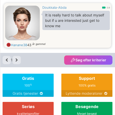
Doukkala-Abda
0.9
It is really hard to talk about myself
but if u are interested just get to
know me
år gammel
Hanane38
43
1
Søg efter kriterier
Gratis
Support
%
100
100% gratis
Gratis tjenester
Lyttende moderatorer
Seriøs
Besøgende
kvalitetsprofiler
Meget besøgt