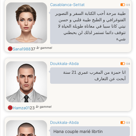
Casablanca-Settat
0.5
طيبة مرحة أحب الكتابة السفر و التصوير
الفتوغرافي و الطبخ طيبة قلبي و حسن
نيتي كانا سببا في معاناة طويلة الحياة لا
تتوقف دائما تستمر لذلك لن بحبطني
شيء
år gammel
Sana1988
37
Doukkala-Abda
0.6
انا حمزة من المغرب عمري 21 سنة
أبحث عن التعارف
år gammel
Hamza01
23
Doukkala-Abda
0.5
Hana couple marié librtin