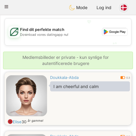
Gulf
Dating
Toggle
Mode
Log ind
navigation
💖
Find dit perfekte match
💖
Download vores datingapp nu!
💕
💕
Medlemsbilleder er private - kun synlige for
autentificerede brugere
Doukkala-Abda
0.3
I am cheerful and calm
år gammel
Elise
30