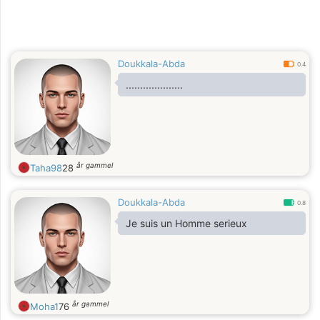
Doukkala-Abda
0.4
....................
år gammel
Taha98
28
Doukkala-Abda
0.8
Je suis un Homme serieux
år gammel
Moha1
76