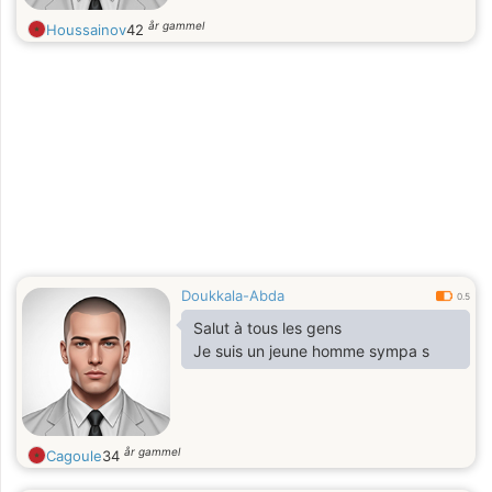
år gammel
Houssainov
42
Doukkala-Abda
0.5
Salut à tous les gens
Je suis un jeune homme sympa s
år gammel
Cagoule
34