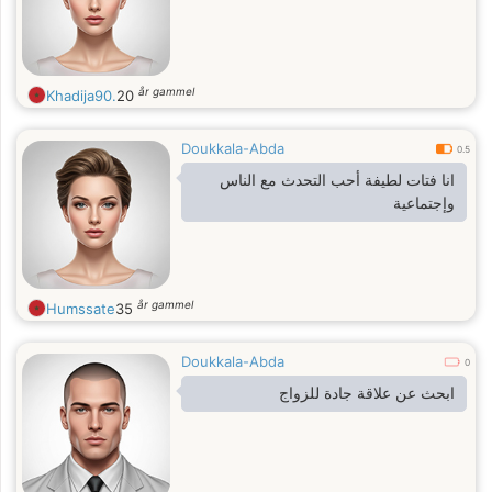
år gammel
Khadija90.
20
Doukkala-Abda
0.5
انا فتات لطيفة أحب التحدث مع الناس
وإجتماعية
år gammel
Humssate
35
Doukkala-Abda
0
ابحث عن علاقة جادة للزواج