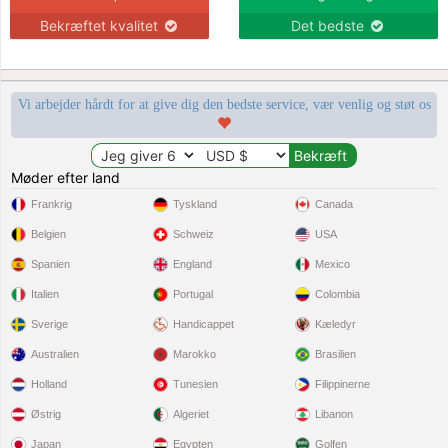
Bekræftet kvalitet
Det bedste
Vi arbejder hårdt for at give dig den bedste service, vær venlig og støt os
Møder efter land
Frankrig
Tyskland
Canada
Belgien
Schweiz
USA
Spanien
England
Mexico
Italien
Portugal
Colombia
Sverige
Handicappet
Kæledyr
Australien
Marokko
Brasilien
Holland
Tunesien
Filippinerne
Østrig
Algeriet
Libanon
Japan
Egypten
Golfen