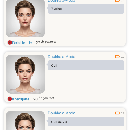
Doukkala-Abda
0.2
Zwina
år gammel
Dalaldoudo...
27
Doukkala-Abda
0.2
oui
år gammel
Khadijalfe...
20
Doukkala-Abda
0.2
oui cava