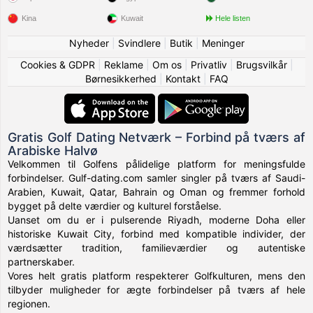
Kina
Kuwait
Hele listen
Nyheder
|
Svindlere
|
Butik
|
Meninger
Cookies & GDPR
|
Reklame
|
Om os
|
Privatliv
|
Brugsvilkår
|
Børnesikkerhed
|
Kontakt
|
FAQ
Gratis Golf Dating Netværk – Forbind på tværs af
Arabiske Halvø
Velkommen til Golfens pålidelige platform for meningsfulde
forbindelser. Gulf-dating.com samler singler på tværs af Saudi-
Arabien, Kuwait, Qatar, Bahrain og Oman og fremmer forhold
bygget på delte værdier og kulturel forståelse.
Uanset om du er i pulserende Riyadh, moderne Doha eller
historiske Kuwait City, forbind med kompatible individer, der
værdsætter tradition, familieværdier og autentiske
partnerskaber.
Vores helt gratis platform respekterer Golfkulturen, mens den
tilbyder muligheder for ægte forbindelser på tværs af hele
regionen.