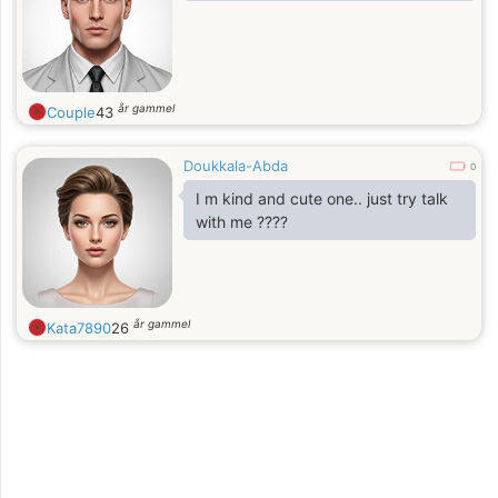
år gammel
Couple
43
Doukkala-Abda
0
I m kind and cute one.. just try talk
with me ????
år gammel
Kata7890
26