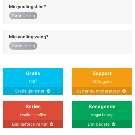
Min yndlingsfilm?
Fortæller dig
Min yndlingssang?
Fortæller dig
Gratis
Support
%
100
100% gratis
Gratis tjenester
Lyttende moderatorer
Seriøs
Besøgende
kvalitetsprofiler
Meget besøgt
Bekræftet kvalitet
Det bedste