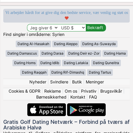
Vi arbejder hårdt for at give dig den bedste service, vær venlig og støt os
Find singler i områderne: Syrien
Dating Al-Hasakah
Dating Aleppo
Dating As-Suwayda
Dating Damascus
Dating Daraa
Dating Deir ez-Zor
Dating Hama
Dating Homs
Dating Idlib
Dating Latakia
Dating Quneitra
Dating Raqqah
Dating Rif-Dimashq
Dating Tartus
Nyheder
|
Svindlere
|
Butik
|
Meninger
Cookies & GDPR
|
Reklame
|
Om os
|
Privatliv
|
Brugsvilkår
|
Børnesikkerhed
|
Kontakt
|
FAQ
Gratis Golf Dating Netværk – Forbind på tværs af
Arabiske Halvø