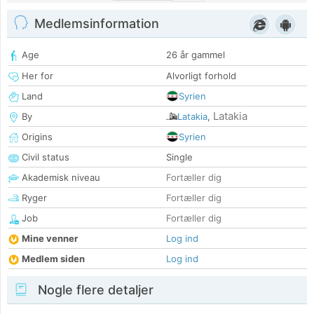
Medlemsinformation
Age
26 år gammel
Her for
Alvorligt forhold
Land
Syrien
Latakia
By
Latakia
,
Origins
Syrien
Civil status
Single
Akademisk niveau
Fortæller dig
Ryger
Fortæller dig
Job
Fortæller dig
Mine venner
Log ind
Medlem siden
Log ind
Nogle flere detaljer