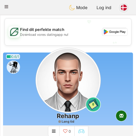
Gulf
Dating
Toggle
Mode
Log ind
navigation
💖
Find dit perfekte match
💖
Download vores datingapp nu!
💕
💕
0.6/1
0
Rehanp
Lang tid
0