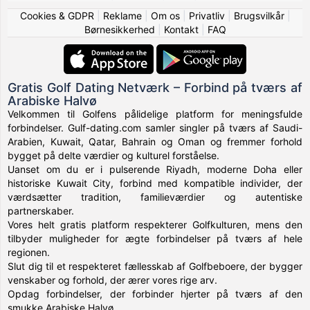
Cookies & GDPR
|
Reklame
|
Om os
|
Privatliv
|
Brugsvilkår
|
Børnesikkerhed
|
Kontakt
|
FAQ
Gratis Golf Dating Netværk – Forbind på tværs af
Arabiske Halvø
Velkommen til Golfens pålidelige platform for meningsfulde
forbindelser. Gulf-dating.com samler singler på tværs af Saudi-
Arabien, Kuwait, Qatar, Bahrain og Oman og fremmer forhold
bygget på delte værdier og kulturel forståelse.
Uanset om du er i pulserende Riyadh, moderne Doha eller
historiske Kuwait City, forbind med kompatible individer, der
værdsætter tradition, familieværdier og autentiske
partnerskaber.
Vores helt gratis platform respekterer Golfkulturen, mens den
tilbyder muligheder for ægte forbindelser på tværs af hele
regionen.
Slut dig til et respekteret fællesskab af Golfbeboere, der bygger
venskaber og forhold, der ærer vores rige arv.
Opdag forbindelser, der forbinder hjerter på tværs af den
smukke Arabiske Halvø.