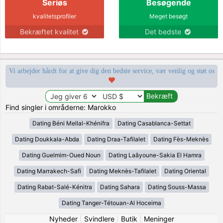
Seriøs
Besøgende
kvalitetsprofiler
Meget besøgt
Bekræftet kvalitet
Det bedste
Vi arbejder hårdt for at give dig den bedste service, vær venlig og støt os
Find singler i områderne: Marokko
Dating Béni Mellal-Khénifra
Dating Casablanca-Settat
Dating Doukkala-Abda
Dating Draa-Tafilalet
Dating Fès-Meknès
Dating Guelmim-Oued Noun
Dating Laâyoune-Sakia El Hamra
Dating Marrakech-Safi
Dating Meknès-Tafilalet
Dating Oriental
Dating Rabat-Salé-Kénitra
Dating Sahara
Dating Souss-Massa
Dating Tanger-Tétouan-Al Hoceima
Nyheder
|
Svindlere
|
Butik
|
Meninger