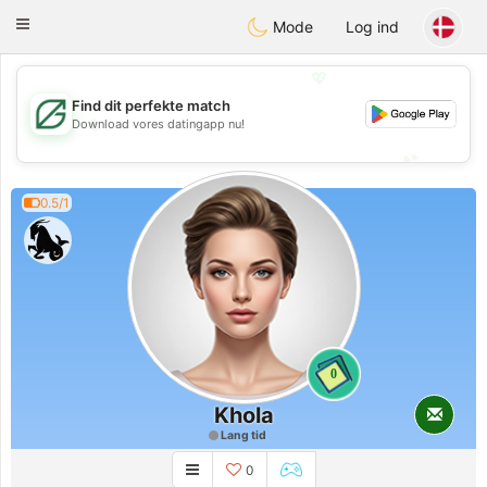
Gulf
Dating
Toggle
Mode
Log ind
navigation
💖
Find dit perfekte match
💖
Download vores datingapp nu!
💕
💕
0.5/1
0
Khola
Lang tid
0