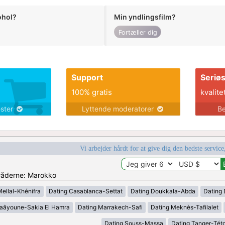
ohol?
Min yndlingsfilm?
Fortæller dig
Support
Seriø
100% gratis
kvalite
ester
Lyttende moderatorer
Be
Vi arbejder hårdt for at give dig den bedste service
mråderne: Marokko
Mellal-Khénifra
Dating Casablanca-Settat
Dating Doukkala-Abda
Dating 
Laâyoune-Sakia El Hamra
Dating Marrakech-Safi
Dating Meknès-Tafilalet
Dating Souss-Massa
Dating Tanger-Tét