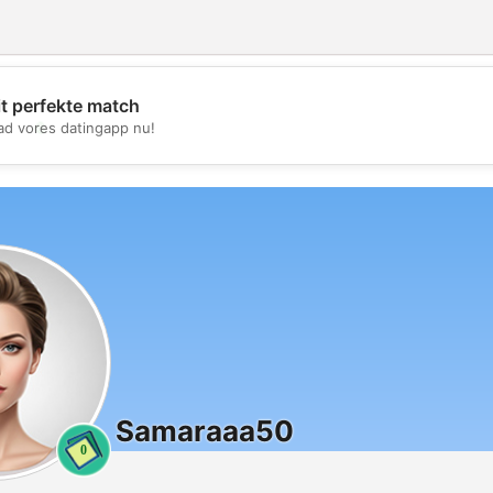
it perfekte match
💖
d vores datingapp nu!
💕
Samaraaa50
0