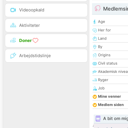
Medlemsi
Videoopkald
Age
Aktiviteter
Her for
Land
Doner
By
Origins
Arbejdstidslinje
Civil status
Akademisk nivea
Ryger
Job
Mine venner
Medlem siden
A bit om mi