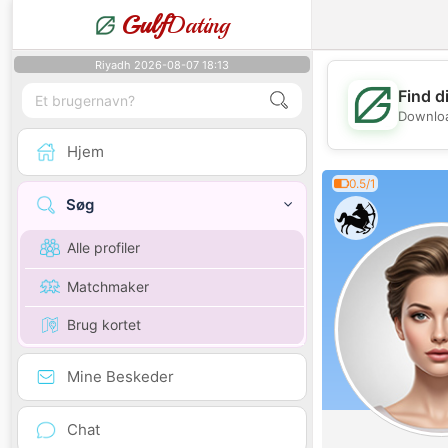
Gulf
Dating
Riyadh 2026-08-07 18:13
Find d
Downloa
Hjem
0.5/1
Søg
Alle profiler
Matchmaker
Brug kortet
Mine Beskeder
Chat