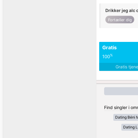
Drikker jeg alc 
Fortæller dig
Gratis
%
100
Gratis tjen
Find singler i o
Dating Béni 
Dating 