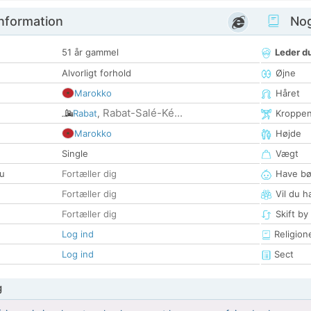
nformation
Nogl
51 år gammel
Leder du
Alvorligt forhold
Øjne
Marokko
Håret
Rabat-Salé-Ké...
Rabat
,
Kroppe
Marokko
Højde
Single
Vægt
u
Fortæller dig
Have bø
Fortæller dig
Vil du h
Fortæller dig
Skift by
Log ind
Religion
Log ind
Sect
g