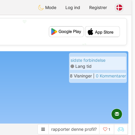
Mode
Log ind
Registrer
💖
💕
sidste forbindelse
Lang tid
8 Visninger |
0 Kommentarer
rapporter denne profil?
1