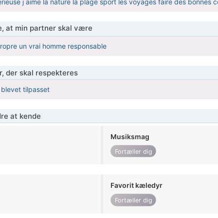
rieuse j aime la nature la plage sport les voyages faire des bonnes 
, at min partner skal være
propre un vrai homme responsable
r, der skal respekteres
 blevet tilpasset
re at kende
Musiksmag
Fortæller dig
Favorit kæledyr
Fortæller dig