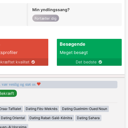
Min yndlingssang?
Fortæller dig
s
Besøgende
tsprofiler
Meget besøgt
kræftet kvalitet
Det bedste
, vær venlig og støt os
Draa-Tafilalet
Dating Fès-Meknès
Dating Guelmim-Oued Noun
Dating Oriental
Dating Rabat-Salé-Kénitra
Dating Sahara
ouan-Al Hoceima