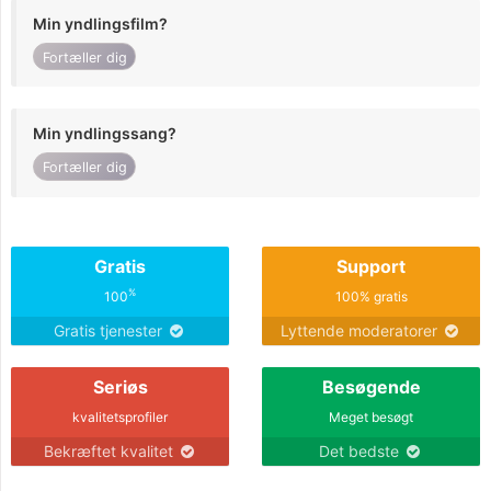
Min yndlingsfilm?
Fortæller dig
Min yndlingssang?
Fortæller dig
Gratis
Support
%
100
100% gratis
Gratis tjenester
Lyttende moderatorer
Seriøs
Besøgende
kvalitetsprofiler
Meget besøgt
Bekræftet kvalitet
Det bedste