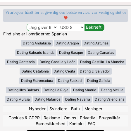
Vi arbejder hårdt for at give dig den bedste service, vær venlig og støt os
Find singler i områderne: Spanien
Dating Andalucia
Dating Aragón
Dating Asturias
Dating Balearic Islands
Dating Basque
Dating Canarias
Dating Cantabria
Dating Castilla y León
Dating Castilla-La Mancha
Dating Catalonia
Dating Ceuta
Dating El Salvador
Dating Estremadura
Dating Euskadi
Dating Galicia
Dating Illes Balears
Dating La Rioja
Dating Madrid
Dating Melilla
Dating Murcia
Dating Nafarroa
Dating Navarra
Dating Valenciana
Nyheder
|
Svindlere
|
Butik
|
Meninger
Cookies & GDPR
|
Reklame
|
Om os
|
Privatliv
|
Brugsvilkår
|
Børnesikkerhed
|
Kontakt
|
FAQ