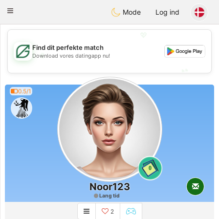
Gulf
Dating
Toggle
Mode
Log ind
navigation
💖
Find dit perfekte match
💖
Download vores datingapp nu!
💕
💕
0.5/1
0
Noor123
Lang tid
2