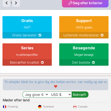
1
Søg efter kriterier
Gratis
Support
%
100
100% gratis
Gratis tjenester
Lyttende moderatorer
Seriøs
Besøgende
kvalitetsprofiler
Meget besøgt
Bekræftet kvalitet
Det bedste
Vi arbejder hårdt for at give dig den bedste service, vær venlig og støt os
Møder efter land
Frankrig
Tyskland
Canada