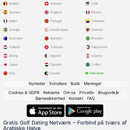
Belgien
Schweiz
USA
Spanien
England
Mexico
Italien
Portugal
Colombia
Sverige
Handicappet
Kæledyr
Australien
Marokko
Brasilien
Holland
Tunesien
Filippinerne
Østrig
Algeriet
Libanon
Japan
Egypten
Golfen
Kina
Kuwait
Hele listen
Nyheder
|
Svindlere
|
Butik
|
Meninger
Cookies & GDPR
|
Reklame
|
Om os
|
Privatliv
|
Brugsvilkår
|
Børnesikkerhed
|
Kontakt
|
FAQ
Gratis Golf Dating Netværk – Forbind på tværs af
Arabiske Halvø