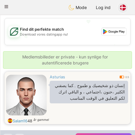
Gulf
Dating
Toggle
Mode
Log ind
navigation
💖
Find dit perfekte match
Download vores datingapp nu!
💖
💕
💕
Medlemsbilleder er private - kun synlige for
autentificerede brugere
Asturias
0.5
إنسان ذو شخيصيك و طموح ..كما يصفني
الكثير ،حنون ،اجتماعي ، و الباقي اترك
لكم التعليق في الوقت المناسب
år gammel
Salam16
48