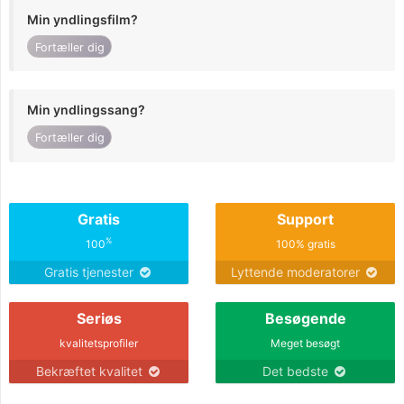
Min yndlingsfilm?
Fortæller dig
Min yndlingssang?
Fortæller dig
Gratis
Support
%
100
100% gratis
Gratis tjenester
Lyttende moderatorer
Seriøs
Besøgende
kvalitetsprofiler
Meget besøgt
Bekræftet kvalitet
Det bedste