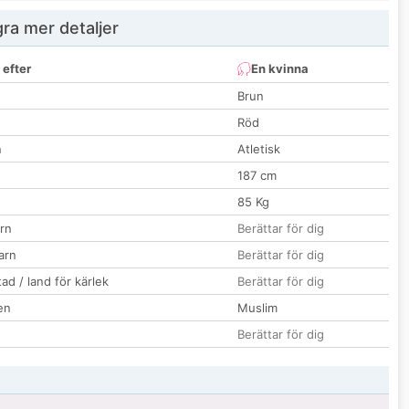
ra mer detaljer
 efter
En kvinna
Brun
Röd
n
Atletisk
187 cm
85 Kg
rn
Berättar för dig
barn
Berättar för dig
ad / land för kärlek
Berättar för dig
en
Muslim
Berättar för dig