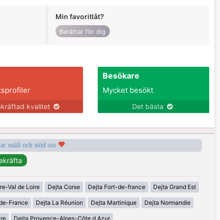
Min favoritlåt?
Berättar för dig
s
Besökare
tsprofiler
Mycket besökt
kräftad kvalitet
Det bästa
var snäll och stöd oss
re-Val de Loire
Dejta Corse
Dejta Fort-de-france
Dejta Grand Est
-de-France
Dejta La Réunion
Dejta Martinique
Dejta Normandie
ire
Dejta Provence-Alpes-Côte d Azur