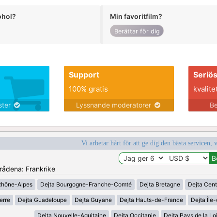
ohol?
Min favoritfilm?
Berättar för dig
Support
Seriö
100% gratis
kvalite
nster
Lyssnande moderatorer
Be
Vi arbetar hårt för att ge dig den bästa servicen, 
mrådena: Frankrike
Rhône-Alpes
Dejta Bourgogne-Franche-Comté
Dejta Bretagne
Dejta Cent
erre
Dejta Guadeloupe
Dejta Guyane
Dejta Hauts-de-France
Dejta Île
Dejta Nouvelle-Aquitaine
Dejta Occitanie
Dejta Pays de la Lo