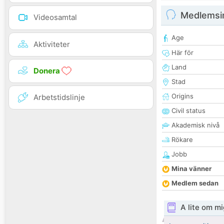
Medlemsi
Videosamtal
Age
Aktiviteter
Här för
Land
Donera
Stad
Origins
Arbetstidslinje
Civil status
Akademisk nivå
Rökare
Jobb
Mina vänner
Medlem sedan
A lite om mi