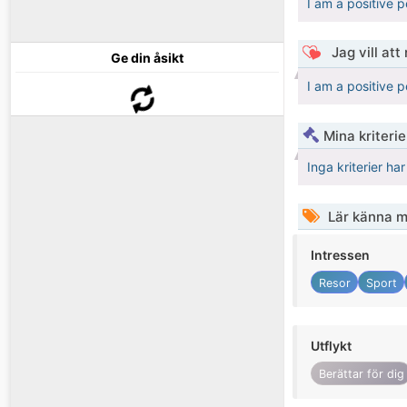
I am a positive pe
Jag vill att
Ge din åsikt
I am a positive pe
Mina kriteri
Inga kriterier ha
Lär känna m
Intressen
Resor
Sport
Utflykt
Berättar för dig