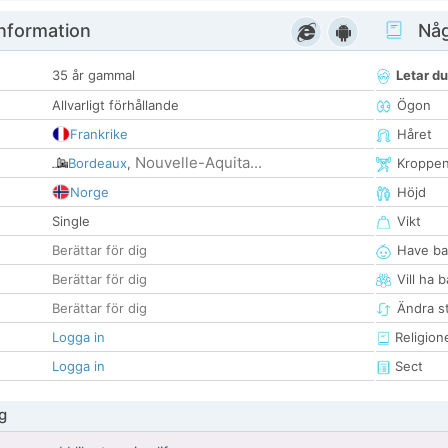
nformation
Någ
35 år gammal
Letar du
Allvarligt förhållande
Ögon
Frankrike
Håret
Nouvelle-Aquita...
Bordeaux
,
Kroppe
Norge
Höjd
Single
Vikt
Berättar för dig
Have ba
Berättar för dig
Vill ha 
Berättar för dig
Ändra st
Logga in
Religion
Logga in
Sect
g