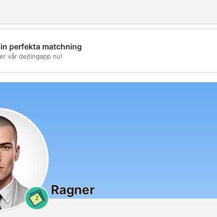
din perfekta matchning
💖
er vår dejtingapp nu!
💕
Ragner
2