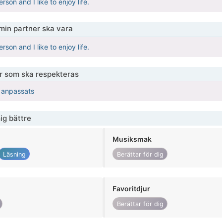
rson and I like to enjoy life.
 min partner ska vara
rson and I like to enjoy life.
er som ska respekteras
r anpassats
ig bättre
Musiksmak
Läsning
Berättar för dig
Favoritdjur
Berättar för dig