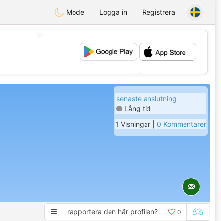
Mode
Logga in
Registrera
💖
💕
senaste anslutning
Lång tid
1 Visningar |
0 Kommentarer
rapportera den här profilen?
0