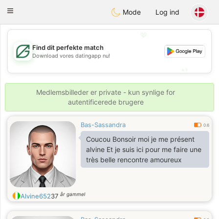
Gulf
Dating
Toggle
Mode
Log ind
navigation
💖
Find dit perfekte match
💖
Download vores datingapp nu!
💕
💕
Medlemsbilleder er private - kun synlige for
autentificerede brugere
Bas-Sassandra
0.6
Coucou Bonsoir moi je me présent
alvine Et je suis ici pour me faire une
très belle rencontre amoureux
år gammel
Alvine652
37