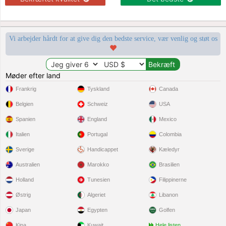
Vi arbejder hårdt for at give dig den bedste service, vær venlig og støt os
Møder efter land
Frankrig
Tyskland
Canada
Belgien
Schweiz
USA
Spanien
England
Mexico
Italien
Portugal
Colombia
Sverige
Handicappet
Kæledyr
Australien
Marokko
Brasilien
Holland
Tunesien
Filippinerne
Østrig
Algeriet
Libanon
Japan
Egypten
Golfen
Kina
Kuwait
Hele listen