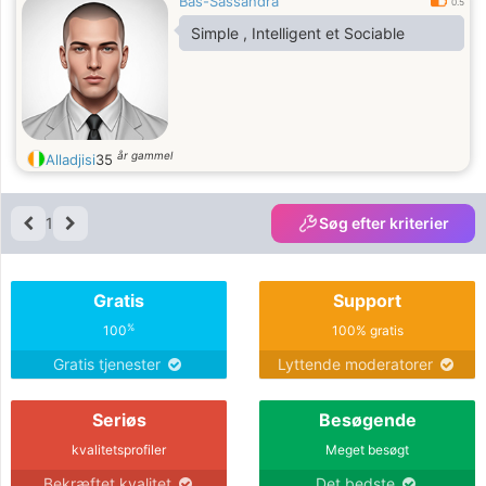
Bas-Sassandra
0.5
Simple , Intelligent et Sociable
år gammel
Alladjisi
35
1
Søg efter kriterier
Gratis
Support
%
100
100% gratis
Gratis tjenester
Lyttende moderatorer
Seriøs
Besøgende
kvalitetsprofiler
Meget besøgt
Bekræftet kvalitet
Det bedste