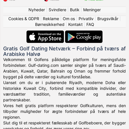
Nyheder
|
Svindlere
|
Butik
|
Meninger
Cookies & GDPR
|
Reklame
|
Om os
|
Privatliv
|
Brugsvilkår
|
Børnesikkerhed
|
Kontakt
|
FAQ
Gratis Golf Dating Netværk – Forbind på tværs af
Arabiske Halvø
Velkommen til Golfens pålidelige platform for meningsfulde
forbindelser. Gulf-dating.com samler singler på tværs af Saudi-
Arabien, Kuwait, Qatar, Bahrain og Oman og fremmer forhold
bygget på delte værdier og kulturel forståelse.
Uanset om du er i pulserende Riyadh, moderne Doha eller
historiske Kuwait City, forbind med kompatible individer, der
værdsætter tradition, familieværdier og autentiske
partnerskaber.
Vores helt gratis platform respekterer Golfkulturen, mens den
tilbyder muligheder for ægte forbindelser på tværs af hele
regionen.
Slut dig til et respekteret fællesskab af Golfbeboere, der bygger
venskaber og forhold, der ærer vores rige arv.