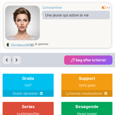
Constantine
0.5
Une jeune qui adore la vie
år gammel
Zendaoui06
30
1
Søg efter kriterier
Gratis
Support
%
100
100% gratis
Gratis tjenester
Lyttende moderatorer
Seriøs
Besøgende
kvalitetsprofiler
Meget besøgt