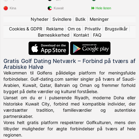
Kina
Kuwait
Hele listen
Nyheder
|
Svindlere
|
Butik
|
Meninger
Cookies & GDPR
|
Reklame
|
Om os
|
Privatliv
|
Brugsvilkår
|
Børnesikkerhed
|
Kontakt
|
FAQ
Gratis Golf Dating Netværk – Forbind på tværs af
Arabiske Halvø
Velkommen til Golfens pålidelige platform for meningsfulde
forbindelser. Gulf-dating.com samler singler på tværs af Saudi-
Arabien, Kuwait, Qatar, Bahrain og Oman og fremmer forhold
bygget på delte værdier og kulturel forståelse.
Uanset om du er i pulserende Riyadh, moderne Doha eller
historiske Kuwait City, forbind med kompatible individer, der
værdsætter tradition, familieværdier og autentiske
partnerskaber.
Vores helt gratis platform respekterer Golfkulturen, mens den
tilbyder muligheder for ægte forbindelser på tværs af hele
regionen.