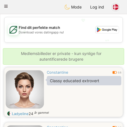
Gulf
Dating
Toggle
Mode
Log ind
navigation
💖
Find dit perfekte match
💖
Download vores datingapp nu!
💕
💕
Medlemsbilleder er private - kun synlige for
autentificerede brugere
Constantine
0.5
Classy educated extrovert
år gammel
Ladyeline
24