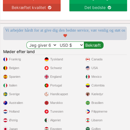
Bekræftet kvalitet
Det bedste
Vi arbejder hårdt for at give dig den bedste service, vær venlig og støt os
Møder efter land
Frankrig
Tyskland
Canada
Belgien
Schweiz
USA
Spanien
England
Mexico
Italien
Portugal
Colombia
Sverige
Handicappet
Kæledyr
Australien
Marokko
Brasilien
Holland
Tunesien
Filippinerne
Østrig
Algeriet
Libanon
Japan
Egypten
Golfen