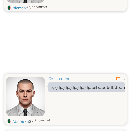
år gammel
Islamdh
23
Constantine
0.2
sjsjdjdjdjdjdjdjdjdjdjdbsbdbdbdbdbdnd
år gammel
Abdou25
32