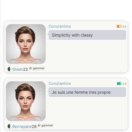
Constantine
0.5
Simplicity with classy
år gammel
Shishi
22
Constantine
0.8
Je suis une femme tres propre
år gammel
Benrayane
28