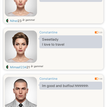
år gammel
Nihel
23
Constantine
0.5
Sweetlady
I love to travel
år gammel
Mimaa1234
21
Constantine
0.6
Im good and butfoul hhhhhhh